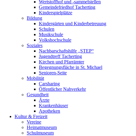
Wertstoffhof und -sammelstellen
Gemeindefriedhof Tacherting
Kinderspielplätze
Bildung
Kindergärten und Kinderbetreuung
Schulen
Musikschule
Volkshochschule
Soziales
Nachbarschaftshilfe „STEP“
Jugendtreff Tacherting
Kirchen und Pfarrämter
Begegnungsfläche in St. Michael
Senioren-Seite
Mobilität
Carsharing
Öffentlicher Nahverkehr
Gesundheit
Ärzte
Krankenhäuser
Apotheken
Kultur & Freizeit
Vereine
Heimatmuseum
Schulmuseum