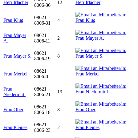
Herr Irlacher
12
8006-36
08621
Frau Klug
4
8006-31
Frau Mayer
08621
2
A.
8006-11
08621
Frau Mayer S.
8
8006-19
08621
Frau Merkel
8006-0
Frau
08621
19
Niedermirtl
8006-21
08621
Frau Ober
8
8006-18
08621
Frau Pleines
21
8006-23