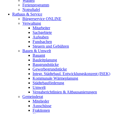
Wahlen
Ferienprogramm
Notruftafel
Rathaus & Service
Bürgerservice ONLINE
Verwaltung
Mitarbeiter
Sachgebiete
Aufgaben
Fundsachen
Steuern und Gebühren
Bauen & Umwelt
Bauamt
Bauleitplanung
Baugrundstücke
Gewerbegrundstücke
Integr. Städtebaul. Entwicklungskonzept (ISEK)
Kommunale Wärmeplanung
Städtebauförderung
Umwelt
Vergaberichtlinien & Altbausanierungen
Gemeinderat
Mitglieder
Ausschüsse
Fraktionen