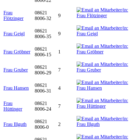
8006-22
Frau
08621
9
Flötzinger
8006-32
08621
Frau Geigl
9
8006-35
08621
Frau Gröbner
1
8006-15
08621
Frau Gruber
7
8006-29
08621
Frau Hansen
4
8006-31
Frau
08621
7
Hüttinger
8006-24
08621
Frau Illguth
2
8006-0
08621