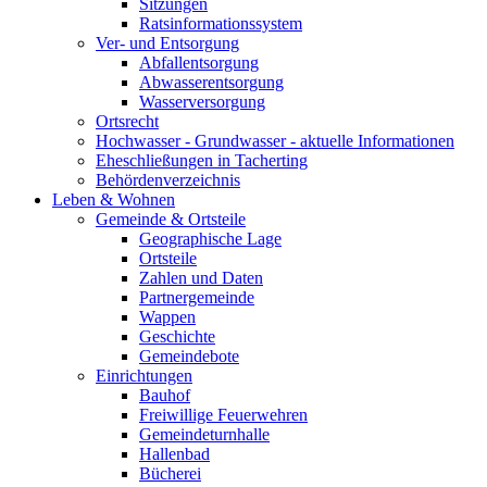
Sitzungen
Ratsinformationssystem
Ver- und Entsorgung
Abfallentsorgung
Abwasserentsorgung
Wasserversorgung
Ortsrecht
Hochwasser - Grundwasser - aktuelle Informationen
Eheschließungen in Tacherting
Behördenverzeichnis
Leben & Wohnen
Gemeinde & Ortsteile
Geographische Lage
Ortsteile
Zahlen und Daten
Partnergemeinde
Wappen
Geschichte
Gemeindebote
Einrichtungen
Bauhof
Freiwillige Feuerwehren
Gemeindeturnhalle
Hallenbad
Bücherei