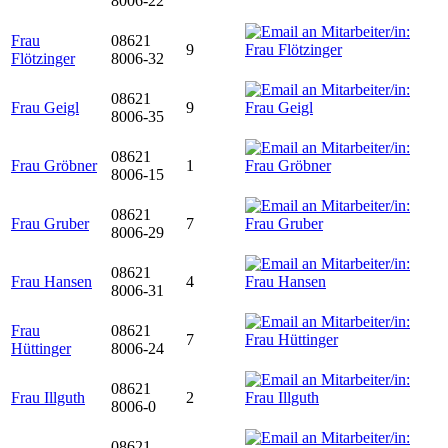
8006-22
Frau
08621
9
Flötzinger
8006-32
08621
Frau Geigl
9
8006-35
08621
Frau Gröbner
1
8006-15
08621
Frau Gruber
7
8006-29
08621
Frau Hansen
4
8006-31
Frau
08621
7
Hüttinger
8006-24
08621
Frau Illguth
2
8006-0
08621