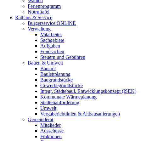
Wahlen
Ferienprogramm
Notruftafel
Rathaus & Service
Bürgerservice ONLINE
Verwaltung
Mitarbeiter
Sachgebiete
Aufgaben
Fundsachen
Steuern und Gebühren
Bauen & Umwelt
Bauamt
Bauleitplanung
Baugrundstücke
Gewerbegrundstücke
Integr. Städtebaul. Entwicklungskonzept (ISEK)
Kommunale Wärmeplanung
Städtebauförderung
Umwelt
Vergaberichtlinien & Altbausanierungen
Gemeinderat
Mitglieder
Ausschüsse
Fraktionen