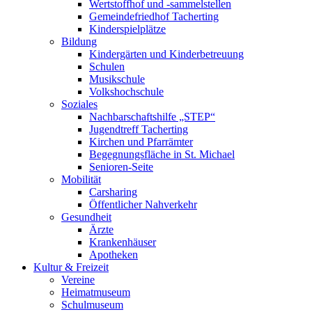
Wertstoffhof und -sammelstellen
Gemeindefriedhof Tacherting
Kinderspielplätze
Bildung
Kindergärten und Kinderbetreuung
Schulen
Musikschule
Volkshochschule
Soziales
Nachbarschaftshilfe „STEP“
Jugendtreff Tacherting
Kirchen und Pfarrämter
Begegnungsfläche in St. Michael
Senioren-Seite
Mobilität
Carsharing
Öffentlicher Nahverkehr
Gesundheit
Ärzte
Krankenhäuser
Apotheken
Kultur & Freizeit
Vereine
Heimatmuseum
Schulmuseum