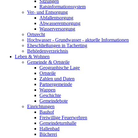
Sitzungen
Ratsinformationssystem
Ver- und Entsorgung
Abfallentsorgung
Abwasserentsorgung
Wasserversorgung
Ortsrecht
Hochwasser - Grundwasser - aktuelle Informationen
Eheschließungen in Tacherting
Behördenverzeichnis
Leben & Wohnen
Gemeinde & Ortsteile
Geographische Lage
Ortsteile
Zahlen und Daten
Partnergemeinde
Wappen
Geschichte
Gemeindebote
Einrichtungen
Bauhof
Freiwillige Feuerwehren
Gemeindeturnhalle
Hallenbad
Bücherei