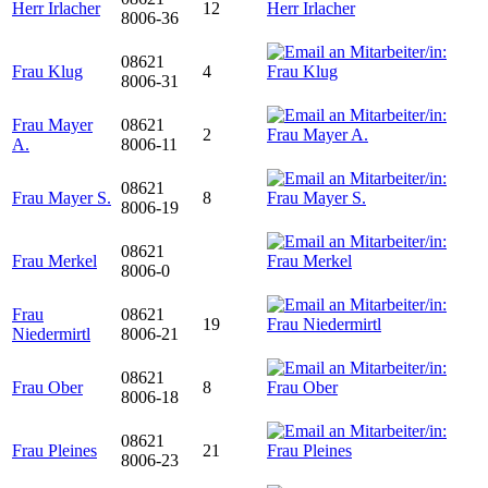
Herr Irlacher
12
8006-36
08621
Frau Klug
4
8006-31
Frau Mayer
08621
2
A.
8006-11
08621
Frau Mayer S.
8
8006-19
08621
Frau Merkel
8006-0
Frau
08621
19
Niedermirtl
8006-21
08621
Frau Ober
8
8006-18
08621
Frau Pleines
21
8006-23