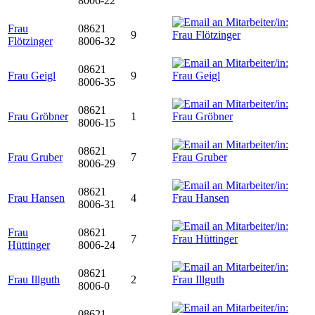
8006-22
Frau
08621
9
Flötzinger
8006-32
08621
Frau Geigl
9
8006-35
08621
Frau Gröbner
1
8006-15
08621
Frau Gruber
7
8006-29
08621
Frau Hansen
4
8006-31
Frau
08621
7
Hüttinger
8006-24
08621
Frau Illguth
2
8006-0
08621