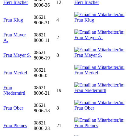
Herr Irlacher
12
8006-36
08621
Frau Klug
4
8006-31
Frau Mayer
08621
2
A.
8006-11
08621
Frau Mayer S.
8
8006-19
08621
Frau Merkel
8006-0
Frau
08621
19
Niedermirtl
8006-21
08621
Frau Ober
8
8006-18
08621
Frau Pleines
21
8006-23