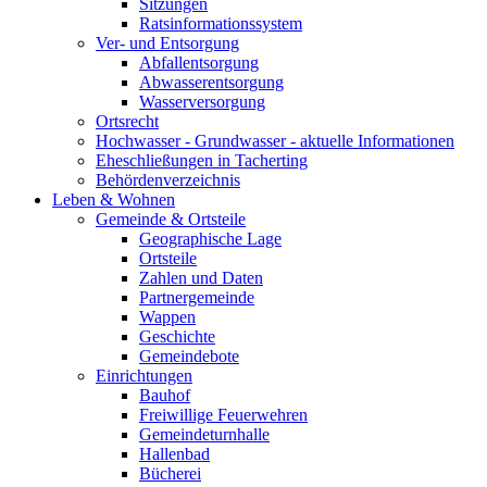
Sitzungen
Ratsinformationssystem
Ver- und Entsorgung
Abfallentsorgung
Abwasserentsorgung
Wasserversorgung
Ortsrecht
Hochwasser - Grundwasser - aktuelle Informationen
Eheschließungen in Tacherting
Behördenverzeichnis
Leben & Wohnen
Gemeinde & Ortsteile
Geographische Lage
Ortsteile
Zahlen und Daten
Partnergemeinde
Wappen
Geschichte
Gemeindebote
Einrichtungen
Bauhof
Freiwillige Feuerwehren
Gemeindeturnhalle
Hallenbad
Bücherei