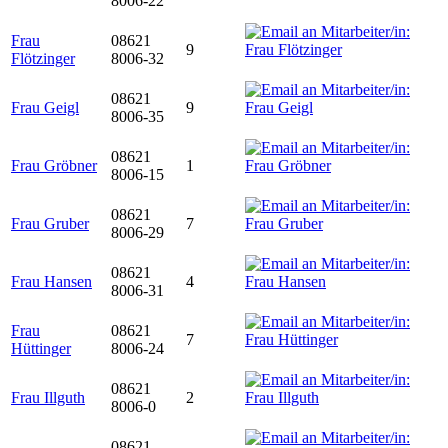
8006-22
Frau
08621
9
Flötzinger
8006-32
08621
Frau Geigl
9
8006-35
08621
Frau Gröbner
1
8006-15
08621
Frau Gruber
7
8006-29
08621
Frau Hansen
4
8006-31
Frau
08621
7
Hüttinger
8006-24
08621
Frau Illguth
2
8006-0
08621