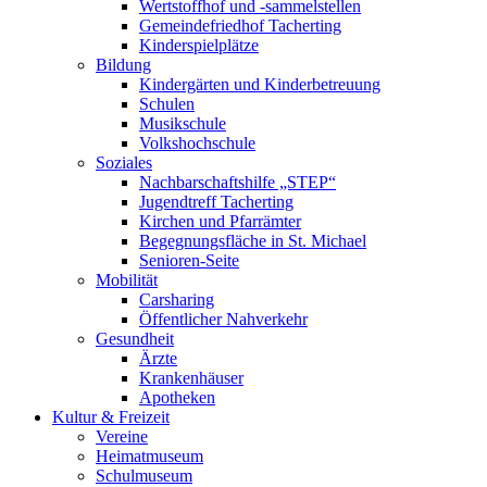
Wertstoffhof und -sammelstellen
Gemeindefriedhof Tacherting
Kinderspielplätze
Bildung
Kindergärten und Kinderbetreuung
Schulen
Musikschule
Volkshochschule
Soziales
Nachbarschaftshilfe „STEP“
Jugendtreff Tacherting
Kirchen und Pfarrämter
Begegnungsfläche in St. Michael
Senioren-Seite
Mobilität
Carsharing
Öffentlicher Nahverkehr
Gesundheit
Ärzte
Krankenhäuser
Apotheken
Kultur & Freizeit
Vereine
Heimatmuseum
Schulmuseum