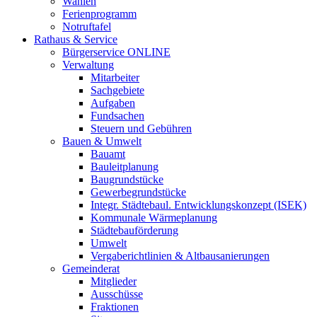
Wahlen
Ferienprogramm
Notruftafel
Rathaus & Service
Bürgerservice ONLINE
Verwaltung
Mitarbeiter
Sachgebiete
Aufgaben
Fundsachen
Steuern und Gebühren
Bauen & Umwelt
Bauamt
Bauleitplanung
Baugrundstücke
Gewerbegrundstücke
Integr. Städtebaul. Entwicklungskonzept (ISEK)
Kommunale Wärmeplanung
Städtebauförderung
Umwelt
Vergaberichtlinien & Altbausanierungen
Gemeinderat
Mitglieder
Ausschüsse
Fraktionen