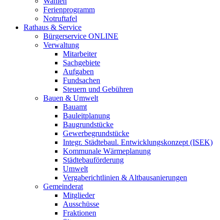
Wahlen
Ferienprogramm
Notruftafel
Rathaus & Service
Bürgerservice ONLINE
Verwaltung
Mitarbeiter
Sachgebiete
Aufgaben
Fundsachen
Steuern und Gebühren
Bauen & Umwelt
Bauamt
Bauleitplanung
Baugrundstücke
Gewerbegrundstücke
Integr. Städtebaul. Entwicklungskonzept (ISEK)
Kommunale Wärmeplanung
Städtebauförderung
Umwelt
Vergaberichtlinien & Altbausanierungen
Gemeinderat
Mitglieder
Ausschüsse
Fraktionen