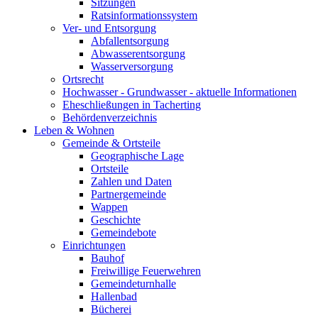
Sitzungen
Ratsinformationssystem
Ver- und Entsorgung
Abfallentsorgung
Abwasserentsorgung
Wasserversorgung
Ortsrecht
Hochwasser - Grundwasser - aktuelle Informationen
Eheschließungen in Tacherting
Behördenverzeichnis
Leben & Wohnen
Gemeinde & Ortsteile
Geographische Lage
Ortsteile
Zahlen und Daten
Partnergemeinde
Wappen
Geschichte
Gemeindebote
Einrichtungen
Bauhof
Freiwillige Feuerwehren
Gemeindeturnhalle
Hallenbad
Bücherei