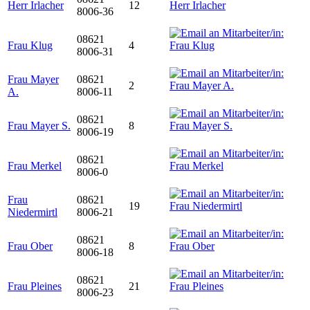
Herr Irlacher
12
8006-36
08621
Frau Klug
4
8006-31
Frau Mayer
08621
2
A.
8006-11
08621
Frau Mayer S.
8
8006-19
08621
Frau Merkel
8006-0
Frau
08621
19
Niedermirtl
8006-21
08621
Frau Ober
8
8006-18
08621
Frau Pleines
21
8006-23