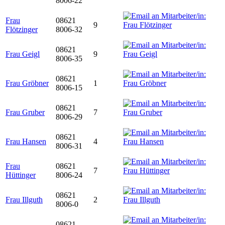
8006-22
Frau
08621
9
Flötzinger
8006-32
08621
Frau Geigl
9
8006-35
08621
Frau Gröbner
1
8006-15
08621
Frau Gruber
7
8006-29
08621
Frau Hansen
4
8006-31
Frau
08621
7
Hüttinger
8006-24
08621
Frau Illguth
2
8006-0
08621