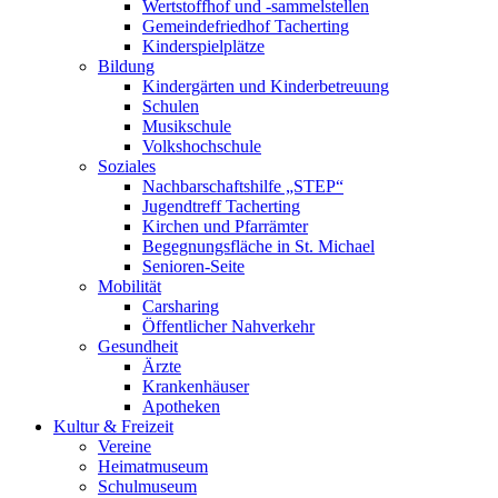
Wertstoffhof und -sammelstellen
Gemeindefriedhof Tacherting
Kinderspielplätze
Bildung
Kindergärten und Kinderbetreuung
Schulen
Musikschule
Volkshochschule
Soziales
Nachbarschaftshilfe „STEP“
Jugendtreff Tacherting
Kirchen und Pfarrämter
Begegnungsfläche in St. Michael
Senioren-Seite
Mobilität
Carsharing
Öffentlicher Nahverkehr
Gesundheit
Ärzte
Krankenhäuser
Apotheken
Kultur & Freizeit
Vereine
Heimatmuseum
Schulmuseum