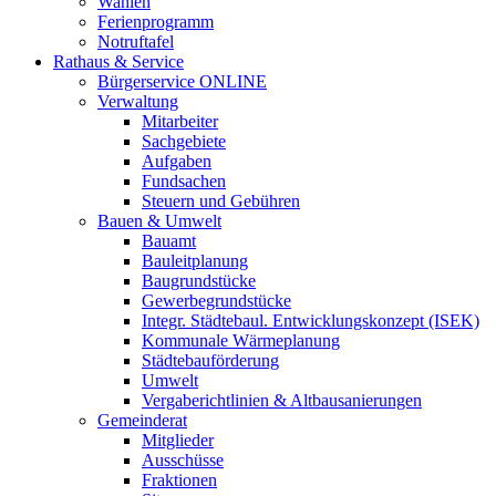
Wahlen
Ferienprogramm
Notruftafel
Rathaus & Service
Bürgerservice ONLINE
Verwaltung
Mitarbeiter
Sachgebiete
Aufgaben
Fundsachen
Steuern und Gebühren
Bauen & Umwelt
Bauamt
Bauleitplanung
Baugrundstücke
Gewerbegrundstücke
Integr. Städtebaul. Entwicklungskonzept (ISEK)
Kommunale Wärmeplanung
Städtebauförderung
Umwelt
Vergaberichtlinien & Altbausanierungen
Gemeinderat
Mitglieder
Ausschüsse
Fraktionen