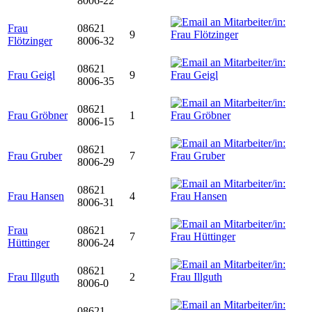
8006-22
Frau
08621
9
Flötzinger
8006-32
08621
Frau Geigl
9
8006-35
08621
Frau Gröbner
1
8006-15
08621
Frau Gruber
7
8006-29
08621
Frau Hansen
4
8006-31
Frau
08621
7
Hüttinger
8006-24
08621
Frau Illguth
2
8006-0
08621