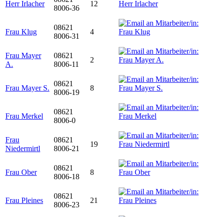
Herr Irlacher
12
8006-36
08621
Frau Klug
4
8006-31
Frau Mayer
08621
2
A.
8006-11
08621
Frau Mayer S.
8
8006-19
08621
Frau Merkel
8006-0
Frau
08621
19
Niedermirtl
8006-21
08621
Frau Ober
8
8006-18
08621
Frau Pleines
21
8006-23