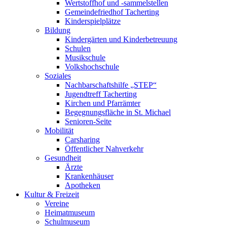
Wertstoffhof und -sammelstellen
Gemeindefriedhof Tacherting
Kinderspielplätze
Bildung
Kindergärten und Kinderbetreuung
Schulen
Musikschule
Volkshochschule
Soziales
Nachbarschaftshilfe „STEP“
Jugendtreff Tacherting
Kirchen und Pfarrämter
Begegnungsfläche in St. Michael
Senioren-Seite
Mobilität
Carsharing
Öffentlicher Nahverkehr
Gesundheit
Ärzte
Krankenhäuser
Apotheken
Kultur & Freizeit
Vereine
Heimatmuseum
Schulmuseum