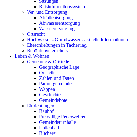
Sitzungen
Ratsinformationssystem
Ver- und Entsorgung
Abfallentsorgung
Abwasserentsorgung
Wasserversorgung
Ortsrecht
Hochwasser - Grundwasser - aktuelle Informationen
Eheschließungen in Tacherting
Behördenverzeichnis
Leben & Wohnen
Gemeinde & Ortsteile
Geographische Lage
Ortsteile
Zahlen und Daten
Partnergemeinde
Wappen
Geschichte
Gemeindebote
Einrichtungen
Bauhof
Freiwillige Feuerwehren
Gemeindeturnhalle
Hallenbad
Bücherei