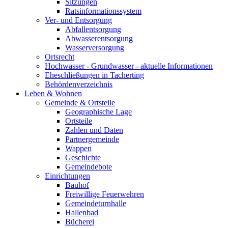
Sitzungen
Ratsinformationssystem
Ver- und Entsorgung
Abfallentsorgung
Abwasserentsorgung
Wasserversorgung
Ortsrecht
Hochwasser - Grundwasser - aktuelle Informationen
Eheschließungen in Tacherting
Behördenverzeichnis
Leben & Wohnen
Gemeinde & Ortsteile
Geographische Lage
Ortsteile
Zahlen und Daten
Partnergemeinde
Wappen
Geschichte
Gemeindebote
Einrichtungen
Bauhof
Freiwillige Feuerwehren
Gemeindeturnhalle
Hallenbad
Bücherei