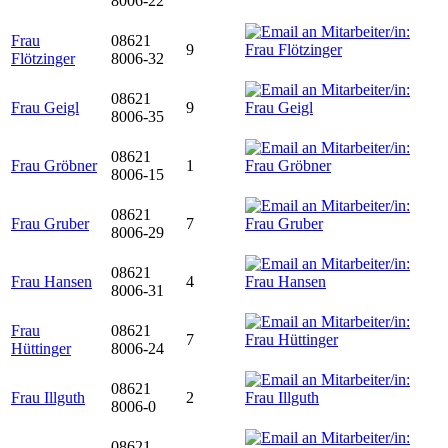
8006-22
Frau
08621
9
Flötzinger
8006-32
08621
Frau Geigl
9
8006-35
08621
Frau Gröbner
1
8006-15
08621
Frau Gruber
7
8006-29
08621
Frau Hansen
4
8006-31
Frau
08621
7
Hüttinger
8006-24
08621
Frau Illguth
2
8006-0
08621