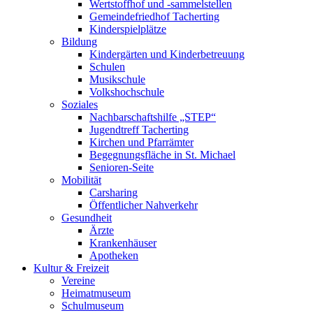
Wertstoffhof und -sammelstellen
Gemeindefriedhof Tacherting
Kinderspielplätze
Bildung
Kindergärten und Kinderbetreuung
Schulen
Musikschule
Volkshochschule
Soziales
Nachbarschaftshilfe „STEP“
Jugendtreff Tacherting
Kirchen und Pfarrämter
Begegnungsfläche in St. Michael
Senioren-Seite
Mobilität
Carsharing
Öffentlicher Nahverkehr
Gesundheit
Ärzte
Krankenhäuser
Apotheken
Kultur & Freizeit
Vereine
Heimatmuseum
Schulmuseum