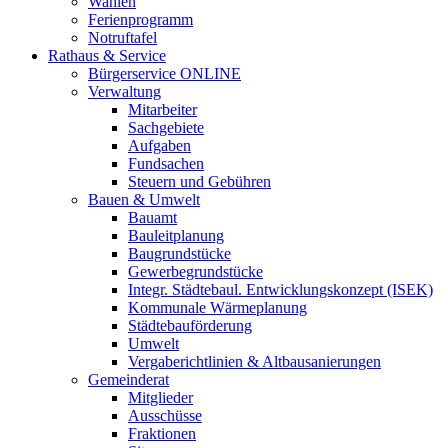
Wahlen
Ferienprogramm
Notruftafel
Rathaus & Service
Bürgerservice ONLINE
Verwaltung
Mitarbeiter
Sachgebiete
Aufgaben
Fundsachen
Steuern und Gebühren
Bauen & Umwelt
Bauamt
Bauleitplanung
Baugrundstücke
Gewerbegrundstücke
Integr. Städtebaul. Entwicklungskonzept (ISEK)
Kommunale Wärmeplanung
Städtebauförderung
Umwelt
Vergaberichtlinien & Altbausanierungen
Gemeinderat
Mitglieder
Ausschüsse
Fraktionen