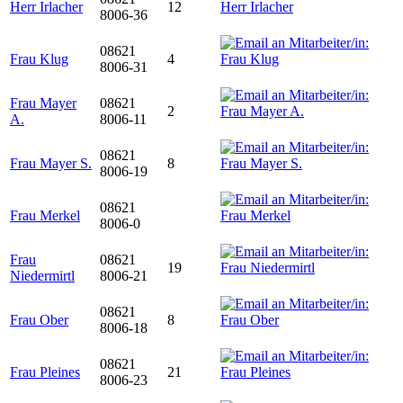
Herr Irlacher
12
8006-36
08621
Frau Klug
4
8006-31
Frau Mayer
08621
2
A.
8006-11
08621
Frau Mayer S.
8
8006-19
08621
Frau Merkel
8006-0
Frau
08621
19
Niedermirtl
8006-21
08621
Frau Ober
8
8006-18
08621
Frau Pleines
21
8006-23