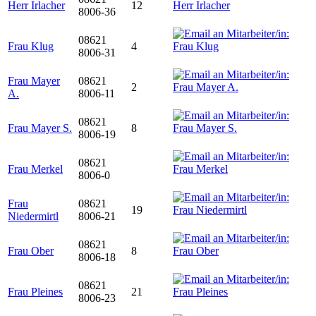
Herr Irlacher
12
8006-36
08621
Frau Klug
4
8006-31
Frau Mayer
08621
2
A.
8006-11
08621
Frau Mayer S.
8
8006-19
08621
Frau Merkel
8006-0
Frau
08621
19
Niedermirtl
8006-21
08621
Frau Ober
8
8006-18
08621
Frau Pleines
21
8006-23