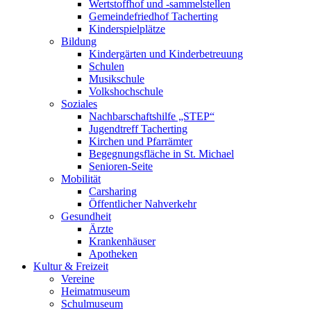
Wertstoffhof und -sammelstellen
Gemeindefriedhof Tacherting
Kinderspielplätze
Bildung
Kindergärten und Kinderbetreuung
Schulen
Musikschule
Volkshochschule
Soziales
Nachbarschaftshilfe „STEP“
Jugendtreff Tacherting
Kirchen und Pfarrämter
Begegnungsfläche in St. Michael
Senioren-Seite
Mobilität
Carsharing
Öffentlicher Nahverkehr
Gesundheit
Ärzte
Krankenhäuser
Apotheken
Kultur & Freizeit
Vereine
Heimatmuseum
Schulmuseum