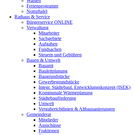
Wahlen
Ferienprogramm
Notruftafel
Rathaus & Service
Bürgerservice ONLINE
Verwaltung
Mitarbeiter
Sachgebiete
Aufgaben
Fundsachen
Steuern und Gebühren
Bauen & Umwelt
Bauamt
Bauleitplanung
Baugrundstücke
Gewerbegrundstücke
Integr. Städtebaul. Entwicklungskonzept (ISEK)
Kommunale Wärmeplanung
Städtebauförderung
Umwelt
Vergaberichtlinien & Altbausanierungen
Gemeinderat
Mitglieder
Ausschüsse
Fraktionen