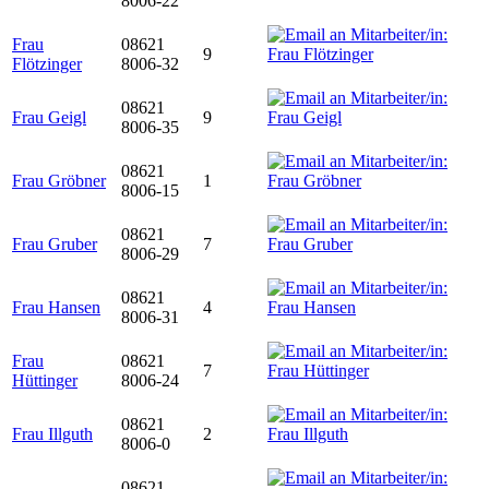
8006-22
Frau
08621
9
Flötzinger
8006-32
08621
Frau Geigl
9
8006-35
08621
Frau Gröbner
1
8006-15
08621
Frau Gruber
7
8006-29
08621
Frau Hansen
4
8006-31
Frau
08621
7
Hüttinger
8006-24
08621
Frau Illguth
2
8006-0
08621