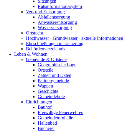
Sitzungen
Ratsinformationssystem
Ver- und Entsorgung
Abfallentsorgung
Abwasserentsorgung
Wasserversorgung
Ortsrecht
Hochwasser - Grundwasser - aktuelle Informationen
Eheschließungen in Tacherting
Behördenverzeichnis
Leben & Wohnen
Gemeinde & Ortsteile
Geographische Lage
Ortsteile
Zahlen und Daten
Partnergemeinde
Wappen
Geschichte
Gemeindebote
Einrichtungen
Bauhof
Freiwillige Feuerwehren
Gemeindeturnhalle
Hallenbad
Bücherei