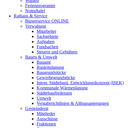
Wahlen
Ferienprogramm
Notruftafel
Rathaus & Service
Bürgerservice ONLINE
Verwaltung
Mitarbeiter
Sachgebiete
Aufgaben
Fundsachen
Steuern und Gebühren
Bauen & Umwelt
Bauamt
Bauleitplanung
Baugrundstücke
Gewerbegrundstücke
Integr. Städtebaul. Entwicklungskonzept (ISEK)
Kommunale Wärmeplanung
Städtebauförderung
Umwelt
Vergaberichtlinien & Altbausanierungen
Gemeinderat
Mitglieder
Ausschüsse
Fraktionen