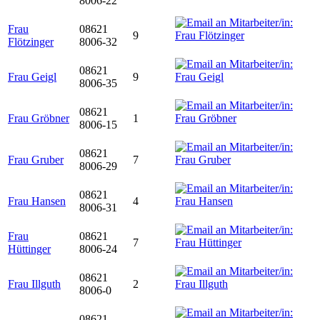
8006-22
Frau
08621
9
Flötzinger
8006-32
08621
Frau Geigl
9
8006-35
08621
Frau Gröbner
1
8006-15
08621
Frau Gruber
7
8006-29
08621
Frau Hansen
4
8006-31
Frau
08621
7
Hüttinger
8006-24
08621
Frau Illguth
2
8006-0
08621