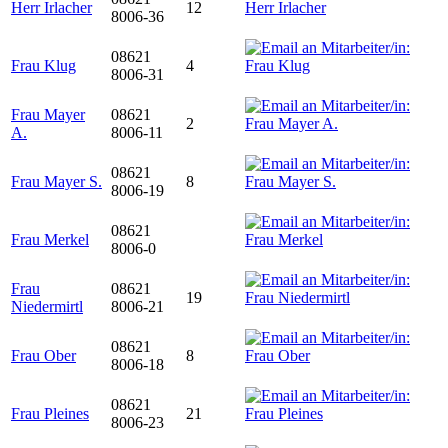
Herr Irlacher
12
8006-36
08621
Frau Klug
4
8006-31
Frau Mayer
08621
2
A.
8006-11
08621
Frau Mayer S.
8
8006-19
08621
Frau Merkel
8006-0
Frau
08621
19
Niedermirtl
8006-21
08621
Frau Ober
8
8006-18
08621
Frau Pleines
21
8006-23