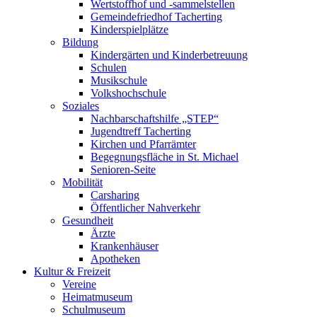
Wertstoffhof und -sammelstellen
Gemeindefriedhof Tacherting
Kinderspielplätze
Bildung
Kindergärten und Kinderbetreuung
Schulen
Musikschule
Volkshochschule
Soziales
Nachbarschaftshilfe „STEP“
Jugendtreff Tacherting
Kirchen und Pfarrämter
Begegnungsfläche in St. Michael
Senioren-Seite
Mobilität
Carsharing
Öffentlicher Nahverkehr
Gesundheit
Ärzte
Krankenhäuser
Apotheken
Kultur & Freizeit
Vereine
Heimatmuseum
Schulmuseum