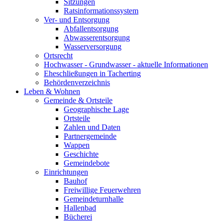
Sitzungen
Ratsinformationssystem
Ver- und Entsorgung
Abfallentsorgung
Abwasserentsorgung
Wasserversorgung
Ortsrecht
Hochwasser - Grundwasser - aktuelle Informationen
Eheschließungen in Tacherting
Behördenverzeichnis
Leben & Wohnen
Gemeinde & Ortsteile
Geographische Lage
Ortsteile
Zahlen und Daten
Partnergemeinde
Wappen
Geschichte
Gemeindebote
Einrichtungen
Bauhof
Freiwillige Feuerwehren
Gemeindeturnhalle
Hallenbad
Bücherei