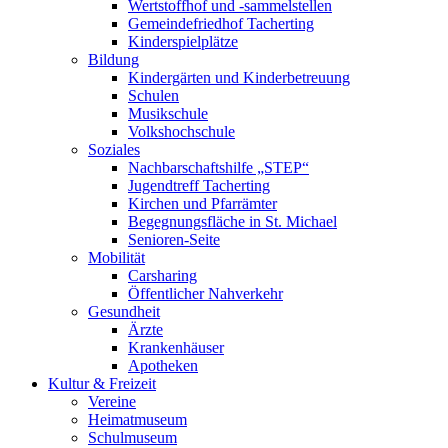
Wertstoffhof und -sammelstellen
Gemeindefriedhof Tacherting
Kinderspielplätze
Bildung
Kindergärten und Kinderbetreuung
Schulen
Musikschule
Volkshochschule
Soziales
Nachbarschaftshilfe „STEP“
Jugendtreff Tacherting
Kirchen und Pfarrämter
Begegnungsfläche in St. Michael
Senioren-Seite
Mobilität
Carsharing
Öffentlicher Nahverkehr
Gesundheit
Ärzte
Krankenhäuser
Apotheken
Kultur & Freizeit
Vereine
Heimatmuseum
Schulmuseum