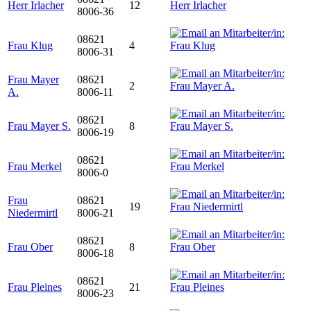
Herr Irlacher
12
8006-36
08621
Frau Klug
4
8006-31
Frau Mayer
08621
2
A.
8006-11
08621
Frau Mayer S.
8
8006-19
08621
Frau Merkel
8006-0
Frau
08621
19
Niedermirtl
8006-21
08621
Frau Ober
8
8006-18
08621
Frau Pleines
21
8006-23