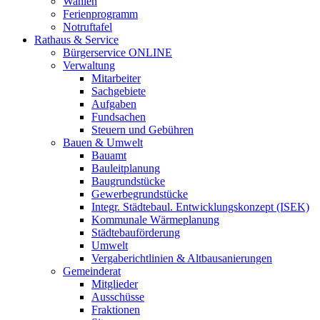
Wahlen
Ferienprogramm
Notruftafel
Rathaus & Service
Bürgerservice ONLINE
Verwaltung
Mitarbeiter
Sachgebiete
Aufgaben
Fundsachen
Steuern und Gebühren
Bauen & Umwelt
Bauamt
Bauleitplanung
Baugrundstücke
Gewerbegrundstücke
Integr. Städtebaul. Entwicklungskonzept (ISEK)
Kommunale Wärmeplanung
Städtebauförderung
Umwelt
Vergaberichtlinien & Altbausanierungen
Gemeinderat
Mitglieder
Ausschüsse
Fraktionen