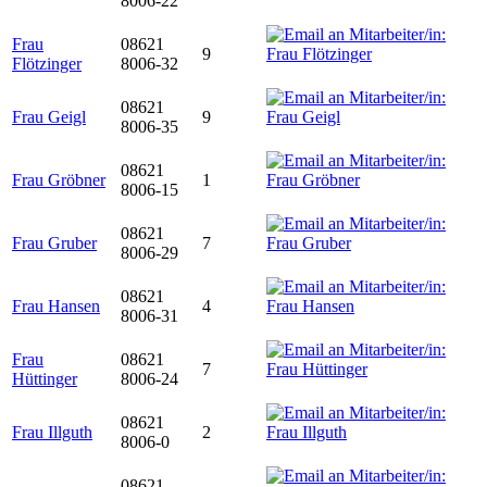
8006-22
Frau
08621
9
Flötzinger
8006-32
08621
Frau Geigl
9
8006-35
08621
Frau Gröbner
1
8006-15
08621
Frau Gruber
7
8006-29
08621
Frau Hansen
4
8006-31
Frau
08621
7
Hüttinger
8006-24
08621
Frau Illguth
2
8006-0
08621