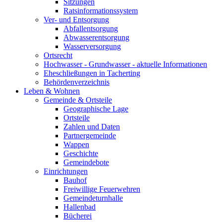
Sitzungen
Ratsinformationssystem
Ver- und Entsorgung
Abfallentsorgung
Abwasserentsorgung
Wasserversorgung
Ortsrecht
Hochwasser - Grundwasser - aktuelle Informationen
Eheschließungen in Tacherting
Behördenverzeichnis
Leben & Wohnen
Gemeinde & Ortsteile
Geographische Lage
Ortsteile
Zahlen und Daten
Partnergemeinde
Wappen
Geschichte
Gemeindebote
Einrichtungen
Bauhof
Freiwillige Feuerwehren
Gemeindeturnhalle
Hallenbad
Bücherei