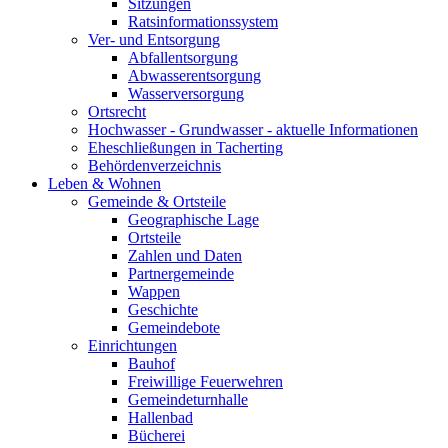
Sitzungen
Ratsinformationssystem
Ver- und Entsorgung
Abfallentsorgung
Abwasserentsorgung
Wasserversorgung
Ortsrecht
Hochwasser - Grundwasser - aktuelle Informationen
Eheschließungen in Tacherting
Behördenverzeichnis
Leben & Wohnen
Gemeinde & Ortsteile
Geographische Lage
Ortsteile
Zahlen und Daten
Partnergemeinde
Wappen
Geschichte
Gemeindebote
Einrichtungen
Bauhof
Freiwillige Feuerwehren
Gemeindeturnhalle
Hallenbad
Bücherei