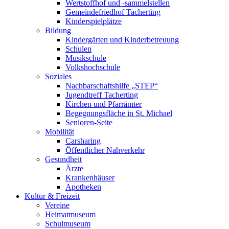
Wertstoffhof und -sammelstellen
Gemeindefriedhof Tacherting
Kinderspielplätze
Bildung
Kindergärten und Kinderbetreuung
Schulen
Musikschule
Volkshochschule
Soziales
Nachbarschaftshilfe „STEP“
Jugendtreff Tacherting
Kirchen und Pfarrämter
Begegnungsfläche in St. Michael
Senioren-Seite
Mobilität
Carsharing
Öffentlicher Nahverkehr
Gesundheit
Ärzte
Krankenhäuser
Apotheken
Kultur & Freizeit
Vereine
Heimatmuseum
Schulmuseum