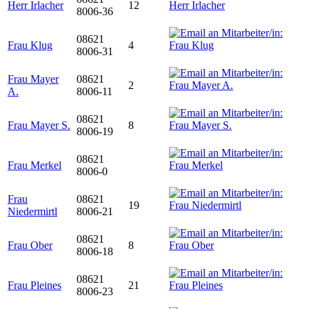
Herr Irlacher
12
8006-36
08621
Frau Klug
4
8006-31
Frau Mayer
08621
2
A.
8006-11
08621
Frau Mayer S.
8
8006-19
08621
Frau Merkel
8006-0
Frau
08621
19
Niedermirtl
8006-21
08621
Frau Ober
8
8006-18
08621
Frau Pleines
21
8006-23