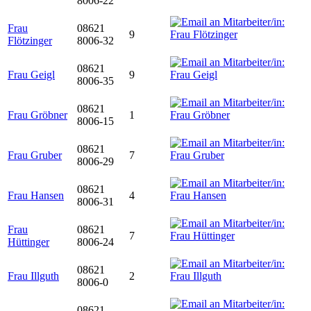
8006-22
Frau
08621
9
Flötzinger
8006-32
08621
Frau Geigl
9
8006-35
08621
Frau Gröbner
1
8006-15
08621
Frau Gruber
7
8006-29
08621
Frau Hansen
4
8006-31
Frau
08621
7
Hüttinger
8006-24
08621
Frau Illguth
2
8006-0
08621