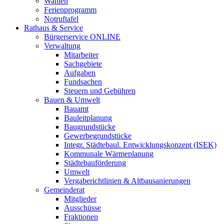
Wahlen
Ferienprogramm
Notruftafel
Rathaus & Service
Bürgerservice ONLINE
Verwaltung
Mitarbeiter
Sachgebiete
Aufgaben
Fundsachen
Steuern und Gebühren
Bauen & Umwelt
Bauamt
Bauleitplanung
Baugrundstücke
Gewerbegrundstücke
Integr. Städtebaul. Entwicklungskonzept (ISEK)
Kommunale Wärmeplanung
Städtebauförderung
Umwelt
Vergaberichtlinien & Altbausanierungen
Gemeinderat
Mitglieder
Ausschüsse
Fraktionen