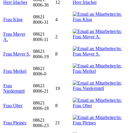
Herr Irlacher
12
8006-36
08621
Frau Klug
4
8006-31
Frau Mayer
08621
2
A.
8006-11
08621
Frau Mayer S.
8
8006-19
08621
Frau Merkel
8006-0
Frau
08621
19
Niedermirtl
8006-21
08621
Frau Ober
8
8006-18
08621
Frau Pleines
21
8006-23