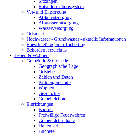
Sitzungen
Ratsinformationssystem
Ver- und Entsorgung
Abfallentsorgung
Abwasserentsorgung
Wasserversorgung
Ortsrecht
Hochwasser - Grundwasser - aktuelle Informationen
Eheschließungen in Tacherting
Behördenverzeichnis
Leben & Wohnen
Gemeinde & Ortsteile
Geographische Lage
Ortsteile
Zahlen und Daten
Partnergemeinde
Wappen
Geschichte
Gemeindebote
Einrichtungen
Bauhof
Freiwillige Feuerwehren
Gemeindeturnhalle
Hallenbad
Bücherei