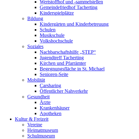
Wertstoffhof und -sammelstellen
Gemeindefriedhof Tacherting
Kinderspielplätze
Bildung
Kindergärten und Kinderbetreuung
Schulen
Musikschule
Volkshochschule
Soziales
Nachbarschaftshilfe „STEP“
Jugendtreff Tacherting
Kirchen und Pfarrämter
Begegnungsfläche in St. Michael
Senioren-Seite
Mobilität
Carsharing
Öffentlicher Nahverkehr
Gesundheit
Ärzte
Krankenhäuser
Apotheken
Kultur & Freizeit
Vereine
Heimatmuseum
Schulmuseum