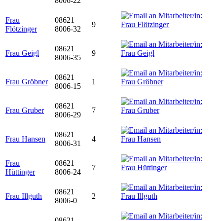
8006-22
Frau
08621
9
Flötzinger
8006-32
08621
Frau Geigl
9
8006-35
08621
Frau Gröbner
1
8006-15
08621
Frau Gruber
7
8006-29
08621
Frau Hansen
4
8006-31
Frau
08621
7
Hüttinger
8006-24
08621
Frau Illguth
2
8006-0
08621