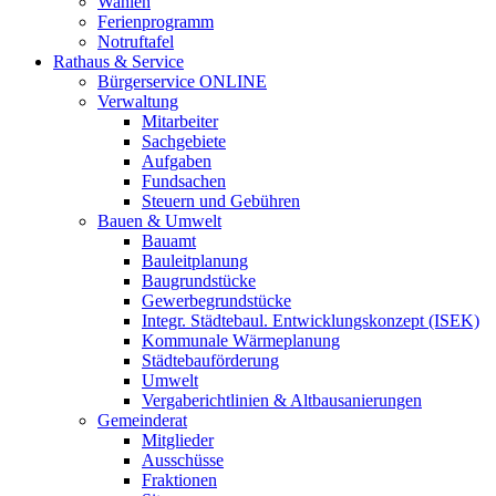
Wahlen
Ferienprogramm
Notruftafel
Rathaus & Service
Bürgerservice ONLINE
Verwaltung
Mitarbeiter
Sachgebiete
Aufgaben
Fundsachen
Steuern und Gebühren
Bauen & Umwelt
Bauamt
Bauleitplanung
Baugrundstücke
Gewerbegrundstücke
Integr. Städtebaul. Entwicklungskonzept (ISEK)
Kommunale Wärmeplanung
Städtebauförderung
Umwelt
Vergaberichtlinien & Altbausanierungen
Gemeinderat
Mitglieder
Ausschüsse
Fraktionen