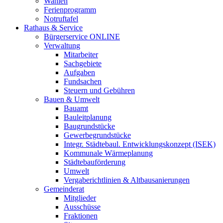
Wahlen
Ferienprogramm
Notruftafel
Rathaus & Service
Bürgerservice ONLINE
Verwaltung
Mitarbeiter
Sachgebiete
Aufgaben
Fundsachen
Steuern und Gebühren
Bauen & Umwelt
Bauamt
Bauleitplanung
Baugrundstücke
Gewerbegrundstücke
Integr. Städtebaul. Entwicklungskonzept (ISEK)
Kommunale Wärmeplanung
Städtebauförderung
Umwelt
Vergaberichtlinien & Altbausanierungen
Gemeinderat
Mitglieder
Ausschüsse
Fraktionen