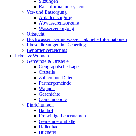
Sitzungen
Ratsinformationssystem
Ver- und Entsorgung
Abfallentsorgung
Abwasserentsorgung
Wasserversorgung
Ortsrecht
Hochwasser - Grundwasser - aktuelle Informationen
Eheschließungen in Tacherting
Behördenverzeichnis
Leben & Wohnen
Gemeinde & Ortsteile
Geographische Lage
Ortsteile
Zahlen und Daten
Partnergemeinde
Wappen
Geschichte
Gemeindebote
Einrichtungen
Bauhof
Freiwillige Feuerwehren
Gemeindeturnhalle
Hallenbad
Bücherei