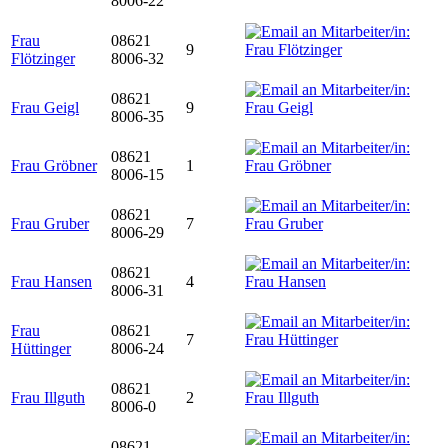
8006-22
Frau
08621
9
Flötzinger
8006-32
08621
Frau Geigl
9
8006-35
08621
Frau Gröbner
1
8006-15
08621
Frau Gruber
7
8006-29
08621
Frau Hansen
4
8006-31
Frau
08621
7
Hüttinger
8006-24
08621
Frau Illguth
2
8006-0
08621