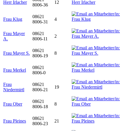
Herr Irlacher
12
8006-36
08621
Frau Klug
4
8006-31
Frau Mayer
08621
2
A.
8006-11
08621
Frau Mayer S.
8
8006-19
08621
Frau Merkel
8006-0
Frau
08621
19
Niedermirtl
8006-21
08621
Frau Ober
8
8006-18
08621
Frau Pleines
21
8006-23