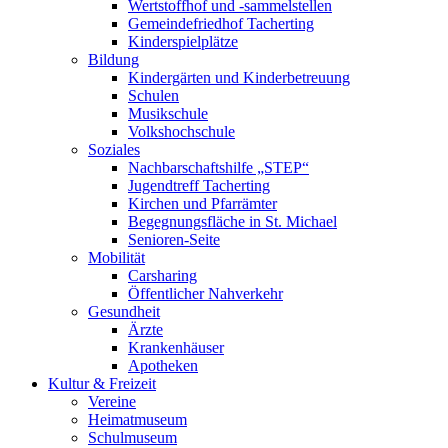
Wertstoffhof und -sammelstellen
Gemeindefriedhof Tacherting
Kinderspielplätze
Bildung
Kindergärten und Kinderbetreuung
Schulen
Musikschule
Volkshochschule
Soziales
Nachbarschaftshilfe „STEP“
Jugendtreff Tacherting
Kirchen und Pfarrämter
Begegnungsfläche in St. Michael
Senioren-Seite
Mobilität
Carsharing
Öffentlicher Nahverkehr
Gesundheit
Ärzte
Krankenhäuser
Apotheken
Kultur & Freizeit
Vereine
Heimatmuseum
Schulmuseum