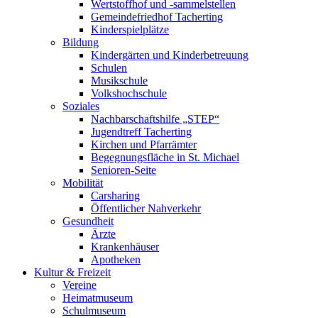
Wertstoffhof und -sammelstellen
Gemeindefriedhof Tacherting
Kinderspielplätze
Bildung
Kindergärten und Kinderbetreuung
Schulen
Musikschule
Volkshochschule
Soziales
Nachbarschaftshilfe „STEP“
Jugendtreff Tacherting
Kirchen und Pfarrämter
Begegnungsfläche in St. Michael
Senioren-Seite
Mobilität
Carsharing
Öffentlicher Nahverkehr
Gesundheit
Ärzte
Krankenhäuser
Apotheken
Kultur & Freizeit
Vereine
Heimatmuseum
Schulmuseum