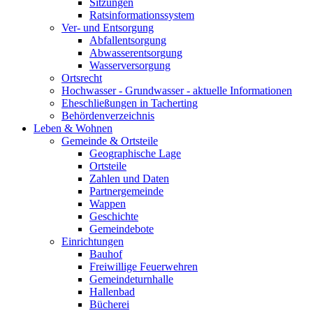
Sitzungen
Ratsinformationssystem
Ver- und Entsorgung
Abfallentsorgung
Abwasserentsorgung
Wasserversorgung
Ortsrecht
Hochwasser - Grundwasser - aktuelle Informationen
Eheschließungen in Tacherting
Behördenverzeichnis
Leben & Wohnen
Gemeinde & Ortsteile
Geographische Lage
Ortsteile
Zahlen und Daten
Partnergemeinde
Wappen
Geschichte
Gemeindebote
Einrichtungen
Bauhof
Freiwillige Feuerwehren
Gemeindeturnhalle
Hallenbad
Bücherei