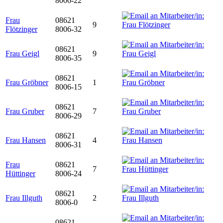
8006-22
Frau
08621
9
Flötzinger
8006-32
08621
Frau Geigl
9
8006-35
08621
Frau Gröbner
1
8006-15
08621
Frau Gruber
7
8006-29
08621
Frau Hansen
4
8006-31
Frau
08621
7
Hüttinger
8006-24
08621
Frau Illguth
2
8006-0
08621