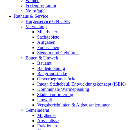
Wahlen
Ferienprogramm
Notruftafel
Rathaus & Service
Bürgerservice ONLINE
Verwaltung
Mitarbeiter
Sachgebiete
Aufgaben
Fundsachen
Steuern und Gebühren
Bauen & Umwelt
Bauamt
Bauleitplanung
Baugrundstücke
Gewerbegrundstücke
Integr. Städtebaul. Entwicklungskonzept (ISEK)
Kommunale Wärmeplanung
Städtebauförderung
Umwelt
Vergaberichtlinien & Altbausanierungen
Gemeinderat
Mitglieder
Ausschüsse
Fraktionen