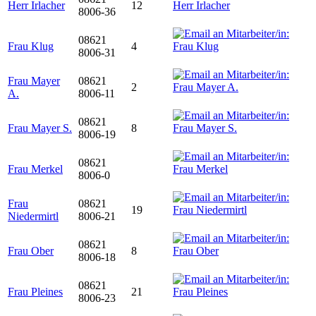
Herr Irlacher
12
8006-36
08621
Frau Klug
4
8006-31
Frau Mayer
08621
2
A.
8006-11
08621
Frau Mayer S.
8
8006-19
08621
Frau Merkel
8006-0
Frau
08621
19
Niedermirtl
8006-21
08621
Frau Ober
8
8006-18
08621
Frau Pleines
21
8006-23