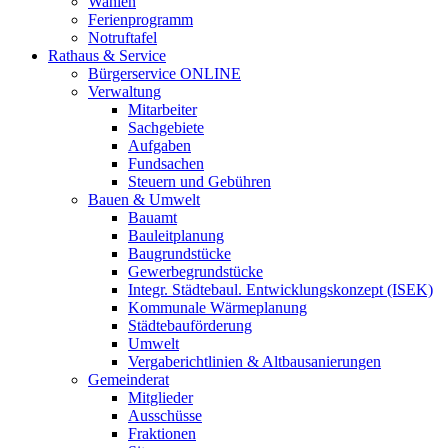
Wahlen
Ferienprogramm
Notruftafel
Rathaus & Service
Bürgerservice ONLINE
Verwaltung
Mitarbeiter
Sachgebiete
Aufgaben
Fundsachen
Steuern und Gebühren
Bauen & Umwelt
Bauamt
Bauleitplanung
Baugrundstücke
Gewerbegrundstücke
Integr. Städtebaul. Entwicklungskonzept (ISEK)
Kommunale Wärmeplanung
Städtebauförderung
Umwelt
Vergaberichtlinien & Altbausanierungen
Gemeinderat
Mitglieder
Ausschüsse
Fraktionen