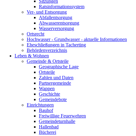
Sitzungen
Ratsinformationssystem
Ver- und Entsorgung
Abfallentsorgung
Abwasserentsorgung
Wasserversorgung
Ortsrecht
Hochwasser - Grundwasser - aktuelle Informationen
Eheschließungen in Tacherting
Behördenverzeichnis
Leben & Wohnen
Gemeinde & Ortsteile
Geographische Lage
Ortsteile
Zahlen und Daten
Partnergemeinde
Wappen
Geschichte
Gemeindebote
Einrichtungen
Bauhof
Freiwillige Feuerwehren
Gemeindeturnhalle
Hallenbad
Bücherei