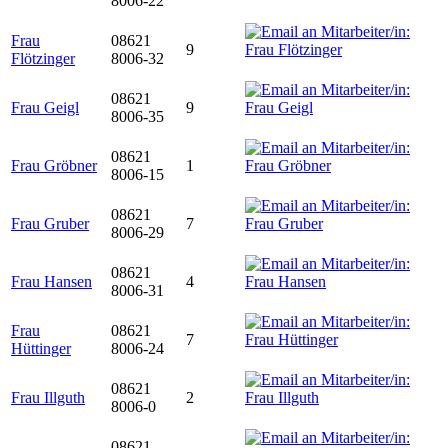
8006-22
Frau
08621
9
Flötzinger
8006-32
08621
Frau Geigl
9
8006-35
08621
Frau Gröbner
1
8006-15
08621
Frau Gruber
7
8006-29
08621
Frau Hansen
4
8006-31
Frau
08621
7
Hüttinger
8006-24
08621
Frau Illguth
2
8006-0
08621