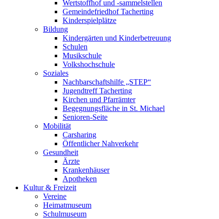
Wertstoffhof und -sammelstellen
Gemeindefriedhof Tacherting
Kinderspielplätze
Bildung
Kindergärten und Kinderbetreuung
Schulen
Musikschule
Volkshochschule
Soziales
Nachbarschaftshilfe „STEP“
Jugendtreff Tacherting
Kirchen und Pfarrämter
Begegnungsfläche in St. Michael
Senioren-Seite
Mobilität
Carsharing
Öffentlicher Nahverkehr
Gesundheit
Ärzte
Krankenhäuser
Apotheken
Kultur & Freizeit
Vereine
Heimatmuseum
Schulmuseum