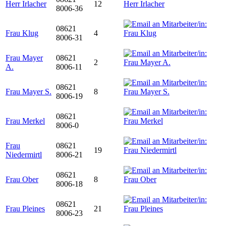
Herr Irlacher
12
8006-36
08621
Frau Klug
4
8006-31
Frau Mayer
08621
2
A.
8006-11
08621
Frau Mayer S.
8
8006-19
08621
Frau Merkel
8006-0
Frau
08621
19
Niedermirtl
8006-21
08621
Frau Ober
8
8006-18
08621
Frau Pleines
21
8006-23