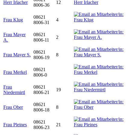
Herr Irlacher
12
8006-36
08621
Frau Klug
4
8006-31
Frau Mayer
08621
2
A.
8006-11
08621
Frau Mayer S.
8
8006-19
08621
Frau Merkel
8006-0
Frau
08621
19
Niedermirtl
8006-21
08621
Frau Ober
8
8006-18
08621
Frau Pleines
21
8006-23