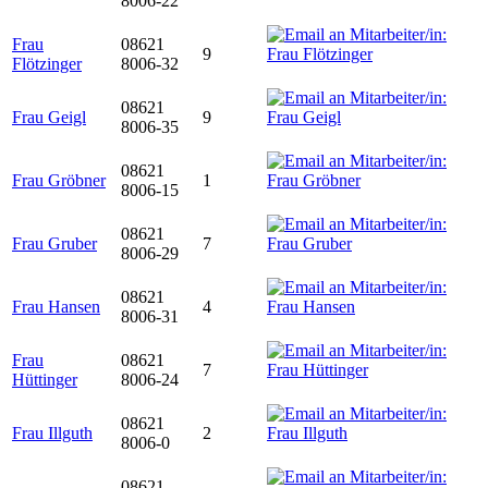
8006-22
Frau
08621
9
Flötzinger
8006-32
08621
Frau Geigl
9
8006-35
08621
Frau Gröbner
1
8006-15
08621
Frau Gruber
7
8006-29
08621
Frau Hansen
4
8006-31
Frau
08621
7
Hüttinger
8006-24
08621
Frau Illguth
2
8006-0
08621