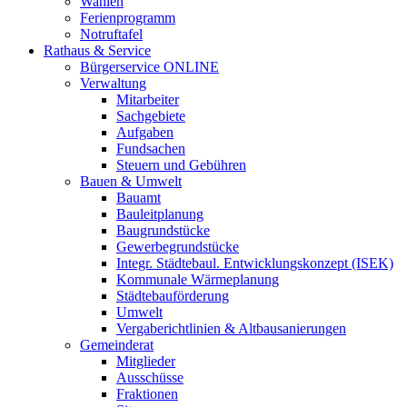
Wahlen
Ferienprogramm
Notruftafel
Rathaus & Service
Bürgerservice ONLINE
Verwaltung
Mitarbeiter
Sachgebiete
Aufgaben
Fundsachen
Steuern und Gebühren
Bauen & Umwelt
Bauamt
Bauleitplanung
Baugrundstücke
Gewerbegrundstücke
Integr. Städtebaul. Entwicklungskonzept (ISEK)
Kommunale Wärmeplanung
Städtebauförderung
Umwelt
Vergaberichtlinien & Altbausanierungen
Gemeinderat
Mitglieder
Ausschüsse
Fraktionen