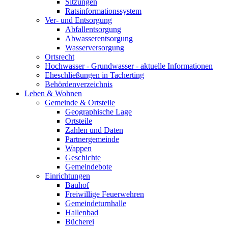
Sitzungen
Ratsinformationssystem
Ver- und Entsorgung
Abfallentsorgung
Abwasserentsorgung
Wasserversorgung
Ortsrecht
Hochwasser - Grundwasser - aktuelle Informationen
Eheschließungen in Tacherting
Behördenverzeichnis
Leben & Wohnen
Gemeinde & Ortsteile
Geographische Lage
Ortsteile
Zahlen und Daten
Partnergemeinde
Wappen
Geschichte
Gemeindebote
Einrichtungen
Bauhof
Freiwillige Feuerwehren
Gemeindeturnhalle
Hallenbad
Bücherei