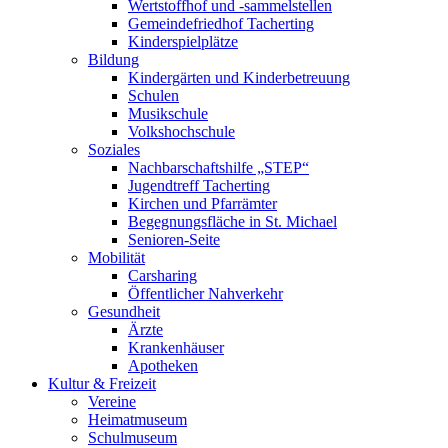
Wertstoffhof und -sammelstellen
Gemeindefriedhof Tacherting
Kinderspielplätze
Bildung
Kindergärten und Kinderbetreuung
Schulen
Musikschule
Volkshochschule
Soziales
Nachbarschaftshilfe „STEP“
Jugendtreff Tacherting
Kirchen und Pfarrämter
Begegnungsfläche in St. Michael
Senioren-Seite
Mobilität
Carsharing
Öffentlicher Nahverkehr
Gesundheit
Ärzte
Krankenhäuser
Apotheken
Kultur & Freizeit
Vereine
Heimatmuseum
Schulmuseum