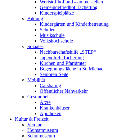
Wertstoffhof und -sammelstellen
Gemeindefriedhof Tacherting
Kinderspielplätze
Bildung
Kindergärten und Kinderbetreuung
Schulen
Musikschule
Volkshochschule
Soziales
Nachbarschaftshilfe „STEP“
Jugendtreff Tacherting
Kirchen und Pfarrämter
Begegnungsfläche in St. Michael
Senioren-Seite
Mobilität
Carsharing
Öffentlicher Nahverkehr
Gesundheit
Ärzte
Krankenhäuser
Apotheken
Kultur & Freizeit
Vereine
Heimatmuseum
Schulmuseum