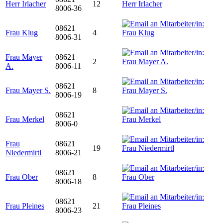
Herr Irlacher
12
8006-36
08621
Frau Klug
4
8006-31
Frau Mayer
08621
2
A.
8006-11
08621
Frau Mayer S.
8
8006-19
08621
Frau Merkel
8006-0
Frau
08621
19
Niedermirtl
8006-21
08621
Frau Ober
8
8006-18
08621
Frau Pleines
21
8006-23