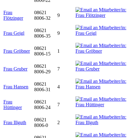
8006-22
Frau
08621
9
Flötzinger
8006-32
08621
Frau Geigl
9
8006-35
08621
Frau Gröbner
1
8006-15
08621
Frau Gruber
7
8006-29
08621
Frau Hansen
4
8006-31
Frau
08621
7
Hüttinger
8006-24
08621
Frau Illguth
2
8006-0
08621