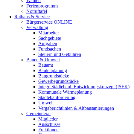
Wahlen
Ferienprogramm
Notruftafel
Rathaus & Service
Bürgerservice ONLINE
Verwaltung
Mitarbeiter
Sachgebiete
Aufgaben
Fundsachen
Steuern und Gebühren
Bauen & Umwelt
Bauamt
Bauleitplanung
Baugrundstücke
Gewerbegrundstücke
Integr. Städtebaul. Entwicklungskonzept (ISEK)
Kommunale Wärmeplanung
Städtebauförderung
Umwelt
Vergaberichtlinien & Altbausanierungen
Gemeinderat
Mitglieder
Ausschüsse
Fraktionen