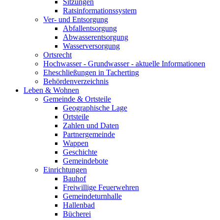
Sitzungen
Ratsinformationssystem
Ver- und Entsorgung
Abfallentsorgung
Abwasserentsorgung
Wasserversorgung
Ortsrecht
Hochwasser - Grundwasser - aktuelle Informationen
Eheschließungen in Tacherting
Behördenverzeichnis
Leben & Wohnen
Gemeinde & Ortsteile
Geographische Lage
Ortsteile
Zahlen und Daten
Partnergemeinde
Wappen
Geschichte
Gemeindebote
Einrichtungen
Bauhof
Freiwillige Feuerwehren
Gemeindeturnhalle
Hallenbad
Bücherei