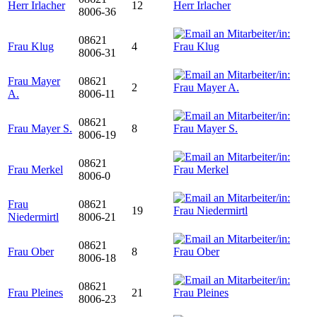
Herr Irlacher
12
8006-36
08621
Frau Klug
4
8006-31
Frau Mayer
08621
2
A.
8006-11
08621
Frau Mayer S.
8
8006-19
08621
Frau Merkel
8006-0
Frau
08621
19
Niedermirtl
8006-21
08621
Frau Ober
8
8006-18
08621
Frau Pleines
21
8006-23