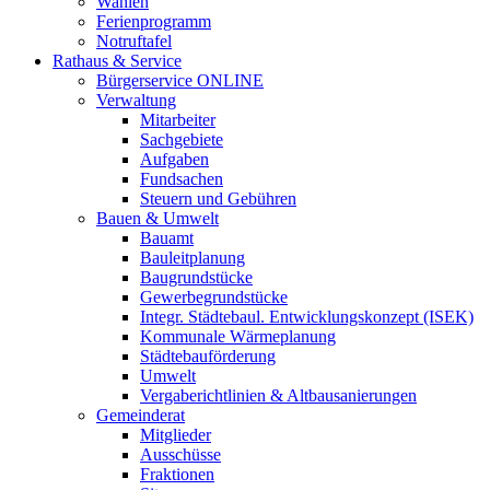
Wahlen
Ferienprogramm
Notruftafel
Rathaus & Service
Bürgerservice ONLINE
Verwaltung
Mitarbeiter
Sachgebiete
Aufgaben
Fundsachen
Steuern und Gebühren
Bauen & Umwelt
Bauamt
Bauleitplanung
Baugrundstücke
Gewerbegrundstücke
Integr. Städtebaul. Entwicklungskonzept (ISEK)
Kommunale Wärmeplanung
Städtebauförderung
Umwelt
Vergaberichtlinien & Altbausanierungen
Gemeinderat
Mitglieder
Ausschüsse
Fraktionen