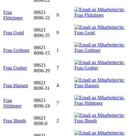
8006-22
Frau
08621
9
Flötzinger
8006-32
08621
Frau Geigl
9
8006-35
08621
Frau Gröbner
1
8006-15
08621
Frau Gruber
7
8006-29
08621
Frau Hansen
4
8006-31
Frau
08621
7
Hüttinger
8006-24
08621
Frau Illguth
2
8006-0
08621