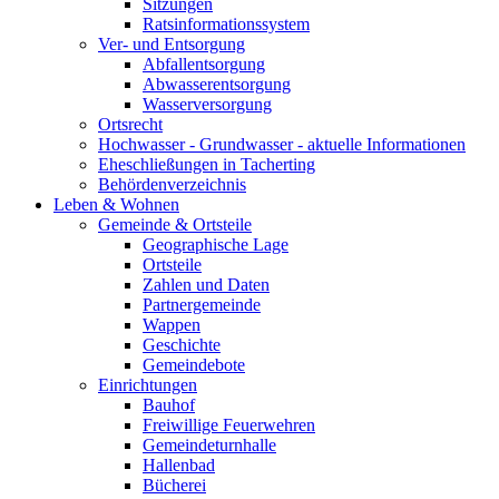
Sitzungen
Ratsinformationssystem
Ver- und Entsorgung
Abfallentsorgung
Abwasserentsorgung
Wasserversorgung
Ortsrecht
Hochwasser - Grundwasser - aktuelle Informationen
Eheschließungen in Tacherting
Behördenverzeichnis
Leben & Wohnen
Gemeinde & Ortsteile
Geographische Lage
Ortsteile
Zahlen und Daten
Partnergemeinde
Wappen
Geschichte
Gemeindebote
Einrichtungen
Bauhof
Freiwillige Feuerwehren
Gemeindeturnhalle
Hallenbad
Bücherei