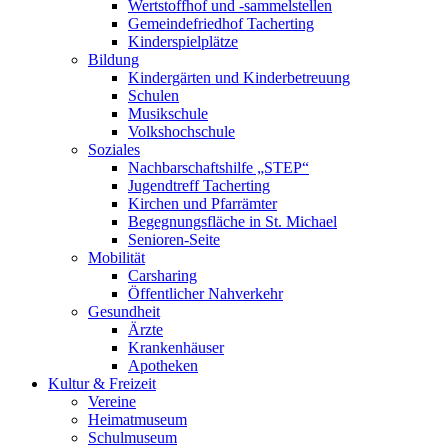
Wertstoffhof und -sammelstellen
Gemeindefriedhof Tacherting
Kinderspielplätze
Bildung
Kindergärten und Kinderbetreuung
Schulen
Musikschule
Volkshochschule
Soziales
Nachbarschaftshilfe „STEP“
Jugendtreff Tacherting
Kirchen und Pfarrämter
Begegnungsfläche in St. Michael
Senioren-Seite
Mobilität
Carsharing
Öffentlicher Nahverkehr
Gesundheit
Ärzte
Krankenhäuser
Apotheken
Kultur & Freizeit
Vereine
Heimatmuseum
Schulmuseum