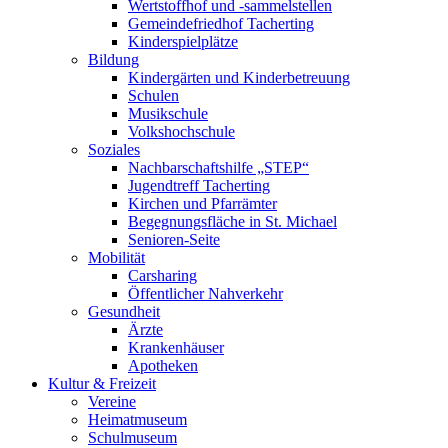
Wertstoffhof und -sammelstellen
Gemeindefriedhof Tacherting
Kinderspielplätze
Bildung
Kindergärten und Kinderbetreuung
Schulen
Musikschule
Volkshochschule
Soziales
Nachbarschaftshilfe „STEP“
Jugendtreff Tacherting
Kirchen und Pfarrämter
Begegnungsfläche in St. Michael
Senioren-Seite
Mobilität
Carsharing
Öffentlicher Nahverkehr
Gesundheit
Ärzte
Krankenhäuser
Apotheken
Kultur & Freizeit
Vereine
Heimatmuseum
Schulmuseum