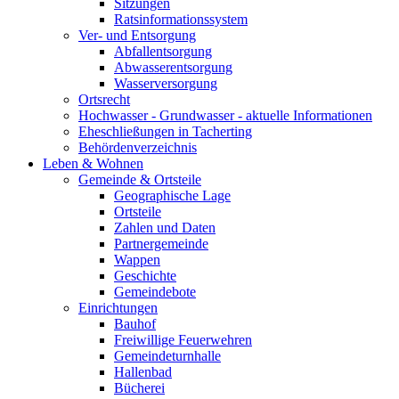
Sitzungen
Ratsinformationssystem
Ver- und Entsorgung
Abfallentsorgung
Abwasserentsorgung
Wasserversorgung
Ortsrecht
Hochwasser - Grundwasser - aktuelle Informationen
Eheschließungen in Tacherting
Behördenverzeichnis
Leben & Wohnen
Gemeinde & Ortsteile
Geographische Lage
Ortsteile
Zahlen und Daten
Partnergemeinde
Wappen
Geschichte
Gemeindebote
Einrichtungen
Bauhof
Freiwillige Feuerwehren
Gemeindeturnhalle
Hallenbad
Bücherei