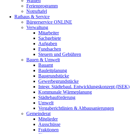
Wahlen
Ferienprogramm
Notruftafel
Rathaus & Service
Bürgerservice ONLINE
Verwaltung
Mitarbeiter
Sachgebiete
Aufgaben
Fundsachen
Steuern und Gebühren
Bauen & Umwelt
Bauamt
Bauleitplanung
Baugrundstücke
Gewerbegrundstücke
Integr. Städtebaul. Entwicklungskonzept (ISEK)
Kommunale Wärmeplanung
Städtebauförderung
Umwelt
Vergaberichtlinien & Altbausanierungen
Gemeinderat
Mitglieder
Ausschüsse
Fraktionen