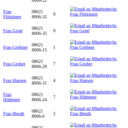
8006-22
Frau
08621
9
Flötzinger
8006-32
08621
Frau Geigl
9
8006-35
08621
Frau Gröbner
1
8006-15
08621
Frau Gruber
7
8006-29
08621
Frau Hansen
4
8006-31
Frau
08621
7
Hüttinger
8006-24
08621
Frau Illguth
2
8006-0
08621