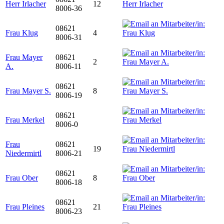
Herr Irlacher
12
8006-36
08621
Frau Klug
4
8006-31
Frau Mayer
08621
2
A.
8006-11
08621
Frau Mayer S.
8
8006-19
08621
Frau Merkel
8006-0
Frau
08621
19
Niedermirtl
8006-21
08621
Frau Ober
8
8006-18
08621
Frau Pleines
21
8006-23