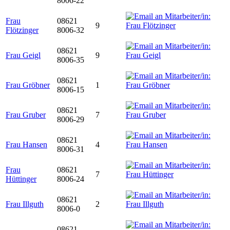
8006-22
Frau
08621
9
Flötzinger
8006-32
08621
Frau Geigl
9
8006-35
08621
Frau Gröbner
1
8006-15
08621
Frau Gruber
7
8006-29
08621
Frau Hansen
4
8006-31
Frau
08621
7
Hüttinger
8006-24
08621
Frau Illguth
2
8006-0
08621