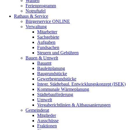
Wahlen
Ferienprogramm
Notruftafel
Rathaus & Service
Bürgerservice ONLINE
Verwaltung
Mitarbeiter
Sachgebiete
Aufgaben
Fundsachen
Steuern und Gebühren
Bauen & Umwelt
Bauamt
Bauleitplanung
Baugrundstücke
Gewerbegrundstücke
Integr. Städtebaul. Entwicklungskonzept (ISEK)
Kommunale Wärmeplanung
Städtebauförderung
Umwelt
Vergaberichtlinien & Altbausanierungen
Gemeinderat
Mitglieder
Ausschüsse
Fraktionen