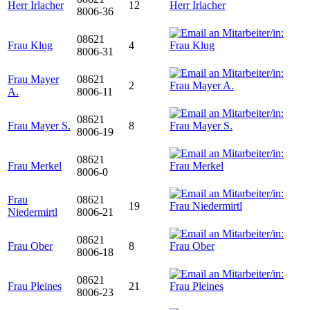
Herr Irlacher
12
8006-36
08621
Frau Klug
4
8006-31
Frau Mayer
08621
2
A.
8006-11
08621
Frau Mayer S.
8
8006-19
08621
Frau Merkel
8006-0
Frau
08621
19
Niedermirtl
8006-21
08621
Frau Ober
8
8006-18
08621
Frau Pleines
21
8006-23