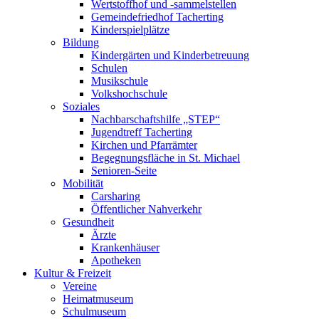
Wertstoffhof und -sammelstellen
Gemeindefriedhof Tacherting
Kinderspielplätze
Bildung
Kindergärten und Kinderbetreuung
Schulen
Musikschule
Volkshochschule
Soziales
Nachbarschaftshilfe „STEP“
Jugendtreff Tacherting
Kirchen und Pfarrämter
Begegnungsfläche in St. Michael
Senioren-Seite
Mobilität
Carsharing
Öffentlicher Nahverkehr
Gesundheit
Ärzte
Krankenhäuser
Apotheken
Kultur & Freizeit
Vereine
Heimatmuseum
Schulmuseum