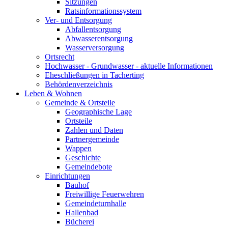
Sitzungen
Ratsinformationssystem
Ver- und Entsorgung
Abfallentsorgung
Abwasserentsorgung
Wasserversorgung
Ortsrecht
Hochwasser - Grundwasser - aktuelle Informationen
Eheschließungen in Tacherting
Behördenverzeichnis
Leben & Wohnen
Gemeinde & Ortsteile
Geographische Lage
Ortsteile
Zahlen und Daten
Partnergemeinde
Wappen
Geschichte
Gemeindebote
Einrichtungen
Bauhof
Freiwillige Feuerwehren
Gemeindeturnhalle
Hallenbad
Bücherei