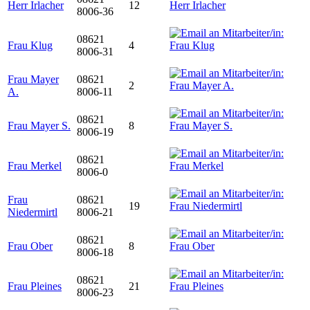
Herr Irlacher
12
8006-36
08621
Frau Klug
4
8006-31
Frau Mayer
08621
2
A.
8006-11
08621
Frau Mayer S.
8
8006-19
08621
Frau Merkel
8006-0
Frau
08621
19
Niedermirtl
8006-21
08621
Frau Ober
8
8006-18
08621
Frau Pleines
21
8006-23