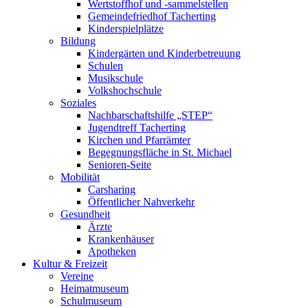
Wertstoffhof und -sammelstellen
Gemeindefriedhof Tacherting
Kinderspielplätze
Bildung
Kindergärten und Kinderbetreuung
Schulen
Musikschule
Volkshochschule
Soziales
Nachbarschaftshilfe „STEP“
Jugendtreff Tacherting
Kirchen und Pfarrämter
Begegnungsfläche in St. Michael
Senioren-Seite
Mobilität
Carsharing
Öffentlicher Nahverkehr
Gesundheit
Ärzte
Krankenhäuser
Apotheken
Kultur & Freizeit
Vereine
Heimatmuseum
Schulmuseum