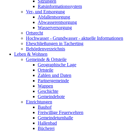
Sitzungen
Ratsinformationssystem
Ver- und Entsorgung
Abfallentsorgung
Abwasserentsorgung
Wasserversorgung
Ortsrecht
Hochwasser - Grundwasser - aktuelle Informationen
Eheschließungen in Tacherting
Behördenverzeichnis
Leben & Wohnen
Gemeinde & Ortsteile
Geographische Lage
Ortsteile
Zahlen und Daten
Partnergemeinde
Wappen
Geschichte
Gemeindebote
Einrichtungen
Bauhof
Freiwillige Feuerwehren
Gemeindeturnhalle
Hallenbad
Bücherei