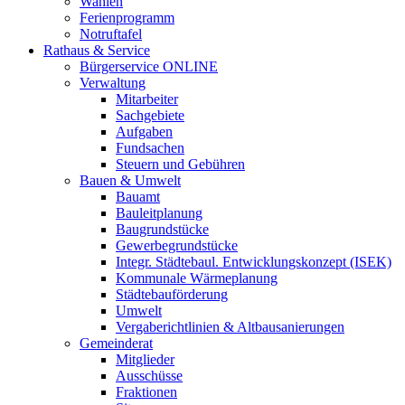
Wahlen
Ferienprogramm
Notruftafel
Rathaus & Service
Bürgerservice ONLINE
Verwaltung
Mitarbeiter
Sachgebiete
Aufgaben
Fundsachen
Steuern und Gebühren
Bauen & Umwelt
Bauamt
Bauleitplanung
Baugrundstücke
Gewerbegrundstücke
Integr. Städtebaul. Entwicklungskonzept (ISEK)
Kommunale Wärmeplanung
Städtebauförderung
Umwelt
Vergaberichtlinien & Altbausanierungen
Gemeinderat
Mitglieder
Ausschüsse
Fraktionen