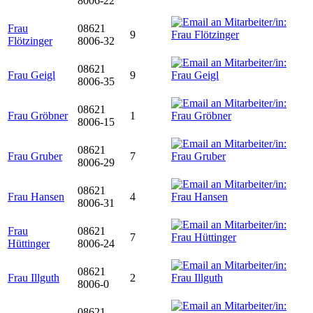
8006-22
Frau
08621
9
Flötzinger
8006-32
08621
Frau Geigl
9
8006-35
08621
Frau Gröbner
1
8006-15
08621
Frau Gruber
7
8006-29
08621
Frau Hansen
4
8006-31
Frau
08621
7
Hüttinger
8006-24
08621
Frau Illguth
2
8006-0
08621