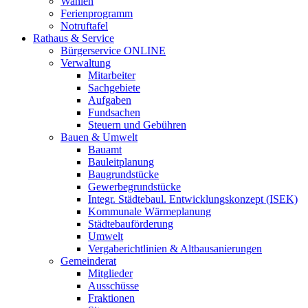
Wahlen
Ferienprogramm
Notruftafel
Rathaus & Service
Bürgerservice ONLINE
Verwaltung
Mitarbeiter
Sachgebiete
Aufgaben
Fundsachen
Steuern und Gebühren
Bauen & Umwelt
Bauamt
Bauleitplanung
Baugrundstücke
Gewerbegrundstücke
Integr. Städtebaul. Entwicklungskonzept (ISEK)
Kommunale Wärmeplanung
Städtebauförderung
Umwelt
Vergaberichtlinien & Altbausanierungen
Gemeinderat
Mitglieder
Ausschüsse
Fraktionen