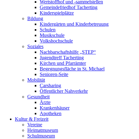
Wertstoffhof und -sammelstellen
Gemeindefriedhof Tacherting
Kinderspielplätze
Bildung
Kindergärten und Kinderbetreuung
Schulen
Musikschule
Volkshochschule
Soziales
Nachbarschaftshilfe „STEP“
Jugendtreff Tacherting
Kirchen und Pfarrämter
Begegnungsfläche in St. Michael
Senioren-Seite
Mobilität
Carsharing
Öffentlicher Nahverkehr
Gesundheit
Ärzte
Krankenhäuser
Apotheken
Kultur & Freizeit
Vereine
Heimatmuseum
Schulmuseum