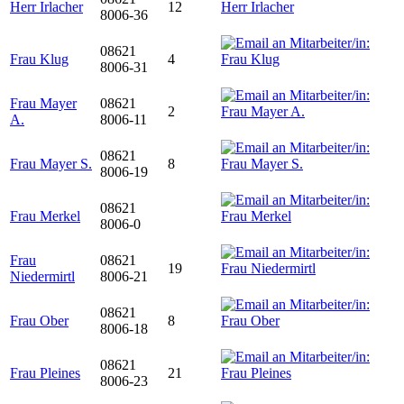
Herr Irlacher
12
8006-36
08621
Frau Klug
4
8006-31
Frau Mayer
08621
2
A.
8006-11
08621
Frau Mayer S.
8
8006-19
08621
Frau Merkel
8006-0
Frau
08621
19
Niedermirtl
8006-21
08621
Frau Ober
8
8006-18
08621
Frau Pleines
21
8006-23