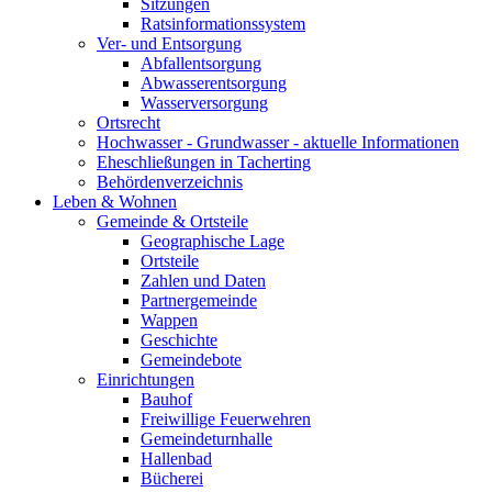
Sitzungen
Ratsinformationssystem
Ver- und Entsorgung
Abfallentsorgung
Abwasserentsorgung
Wasserversorgung
Ortsrecht
Hochwasser - Grundwasser - aktuelle Informationen
Eheschließungen in Tacherting
Behördenverzeichnis
Leben & Wohnen
Gemeinde & Ortsteile
Geographische Lage
Ortsteile
Zahlen und Daten
Partnergemeinde
Wappen
Geschichte
Gemeindebote
Einrichtungen
Bauhof
Freiwillige Feuerwehren
Gemeindeturnhalle
Hallenbad
Bücherei