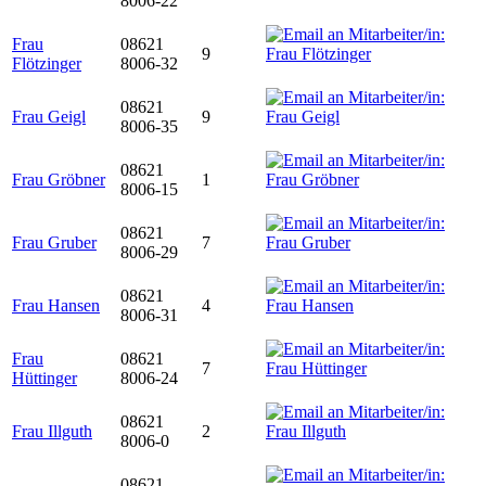
8006-22
Frau
08621
9
Flötzinger
8006-32
08621
Frau Geigl
9
8006-35
08621
Frau Gröbner
1
8006-15
08621
Frau Gruber
7
8006-29
08621
Frau Hansen
4
8006-31
Frau
08621
7
Hüttinger
8006-24
08621
Frau Illguth
2
8006-0
08621