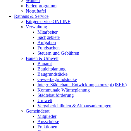
Wahlen
Ferienprogramm
Notruftafel
Rathaus & Service
Bürgerservice ONLINE
Verwaltung
Mitarbeiter
Sachgebiete
Aufgaben
Fundsachen
Steuern und Gebühren
Bauen & Umwelt
Bauamt
Bauleitplanung
Baugrundstücke
Gewerbegrundstücke
Integr. Städtebaul. Entwicklungskonzept (ISEK)
Kommunale Wärmeplanung
Städtebauförderung
Umwelt
Vergaberichtlinien & Altbausanierungen
Gemeinderat
Mitglieder
Ausschüsse
Fraktionen