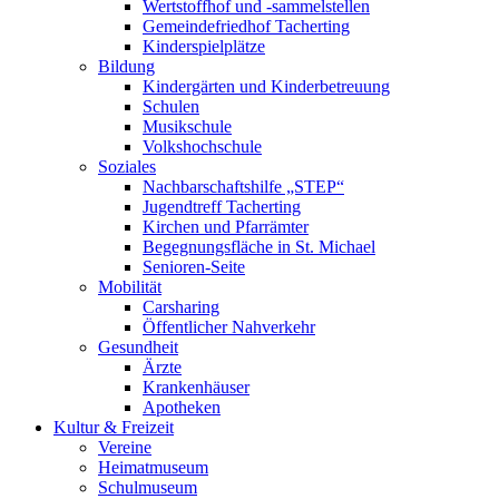
Wertstoffhof und -sammelstellen
Gemeindefriedhof Tacherting
Kinderspielplätze
Bildung
Kindergärten und Kinderbetreuung
Schulen
Musikschule
Volkshochschule
Soziales
Nachbarschaftshilfe „STEP“
Jugendtreff Tacherting
Kirchen und Pfarrämter
Begegnungsfläche in St. Michael
Senioren-Seite
Mobilität
Carsharing
Öffentlicher Nahverkehr
Gesundheit
Ärzte
Krankenhäuser
Apotheken
Kultur & Freizeit
Vereine
Heimatmuseum
Schulmuseum