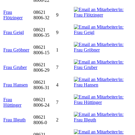
8006-22
Frau
08621
9
Flötzinger
8006-32
08621
Frau Geigl
9
8006-35
08621
Frau Gröbner
1
8006-15
08621
Frau Gruber
7
8006-29
08621
Frau Hansen
4
8006-31
Frau
08621
7
Hüttinger
8006-24
08621
Frau Illguth
2
8006-0
08621