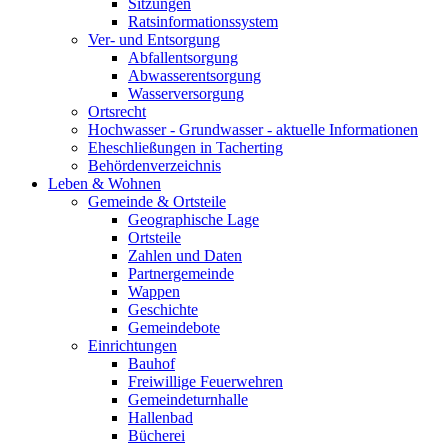
Sitzungen
Ratsinformationssystem
Ver- und Entsorgung
Abfallentsorgung
Abwasserentsorgung
Wasserversorgung
Ortsrecht
Hochwasser - Grundwasser - aktuelle Informationen
Eheschließungen in Tacherting
Behördenverzeichnis
Leben & Wohnen
Gemeinde & Ortsteile
Geographische Lage
Ortsteile
Zahlen und Daten
Partnergemeinde
Wappen
Geschichte
Gemeindebote
Einrichtungen
Bauhof
Freiwillige Feuerwehren
Gemeindeturnhalle
Hallenbad
Bücherei