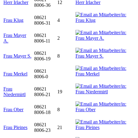
Herr Irlacher
12
8006-36
08621
Frau Klug
4
8006-31
Frau Mayer
08621
2
A.
8006-11
08621
Frau Mayer S.
8
8006-19
08621
Frau Merkel
8006-0
Frau
08621
19
Niedermirtl
8006-21
08621
Frau Ober
8
8006-18
08621
Frau Pleines
21
8006-23