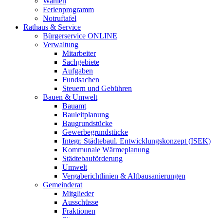
Wahlen
Ferienprogramm
Notruftafel
Rathaus & Service
Bürgerservice ONLINE
Verwaltung
Mitarbeiter
Sachgebiete
Aufgaben
Fundsachen
Steuern und Gebühren
Bauen & Umwelt
Bauamt
Bauleitplanung
Baugrundstücke
Gewerbegrundstücke
Integr. Städtebaul. Entwicklungskonzept (ISEK)
Kommunale Wärmeplanung
Städtebauförderung
Umwelt
Vergaberichtlinien & Altbausanierungen
Gemeinderat
Mitglieder
Ausschüsse
Fraktionen