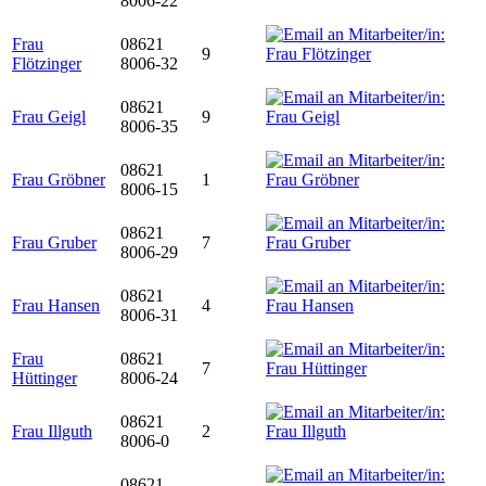
8006-22
Frau
08621
9
Flötzinger
8006-32
08621
Frau Geigl
9
8006-35
08621
Frau Gröbner
1
8006-15
08621
Frau Gruber
7
8006-29
08621
Frau Hansen
4
8006-31
Frau
08621
7
Hüttinger
8006-24
08621
Frau Illguth
2
8006-0
08621