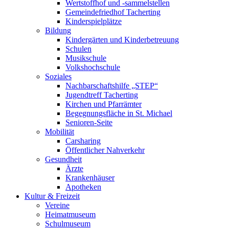
Wertstoffhof und -sammelstellen
Gemeindefriedhof Tacherting
Kinderspielplätze
Bildung
Kindergärten und Kinderbetreuung
Schulen
Musikschule
Volkshochschule
Soziales
Nachbarschaftshilfe „STEP“
Jugendtreff Tacherting
Kirchen und Pfarrämter
Begegnungsfläche in St. Michael
Senioren-Seite
Mobilität
Carsharing
Öffentlicher Nahverkehr
Gesundheit
Ärzte
Krankenhäuser
Apotheken
Kultur & Freizeit
Vereine
Heimatmuseum
Schulmuseum