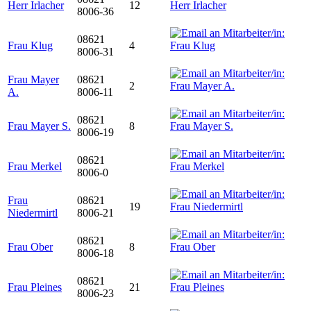
Herr Irlacher
12
8006-36
08621
Frau Klug
4
8006-31
Frau Mayer
08621
2
A.
8006-11
08621
Frau Mayer S.
8
8006-19
08621
Frau Merkel
8006-0
Frau
08621
19
Niedermirtl
8006-21
08621
Frau Ober
8
8006-18
08621
Frau Pleines
21
8006-23