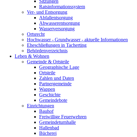
Sitzungen
Ratsinformationssystem
Ver- und Entsorgung
Abfallentsorgung
Abwasserentsorgung
Wasserversorgung
Ortsrecht
Hochwasser - Grundwasser - aktuelle Informationen
Eheschließungen in Tacherting
Behördenverzeichnis
Leben & Wohnen
Gemeinde & Ortsteile
Geographische Lage
Ortsteile
Zahlen und Daten
Partnergemeinde
Wappen
Geschichte
Gemeindebote
Einrichtungen
Bauhof
Freiwillige Feuerwehren
Gemeindeturnhalle
Hallenbad
Bücherei