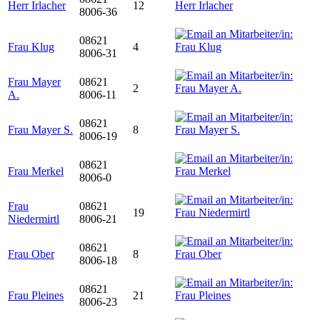
Herr Irlacher
12
8006-36
08621
Frau Klug
4
8006-31
Frau Mayer
08621
2
A.
8006-11
08621
Frau Mayer S.
8
8006-19
08621
Frau Merkel
8006-0
Frau
08621
19
Niedermirtl
8006-21
08621
Frau Ober
8
8006-18
08621
Frau Pleines
21
8006-23