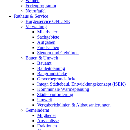
Wahlen
Ferienprogramm
Notruftafel
Rathaus & Service
Bürgerservice ONLINE
Verwaltung
Mitarbeiter
Sachgebiete
Aufgaben
Fundsachen
Steuern und Gebühren
Bauen & Umwelt
Bauamt
Bauleitplanung
Baugrundstücke
Gewerbegrundstücke
Integr. Städtebaul. Entwicklungskonzept (ISEK)
Kommunale Wärmeplanung
Städtebauförderung
Umwelt
Vergaberichtlinien & Altbausanierungen
Gemeinderat
Mitglieder
Ausschüsse
Fraktionen