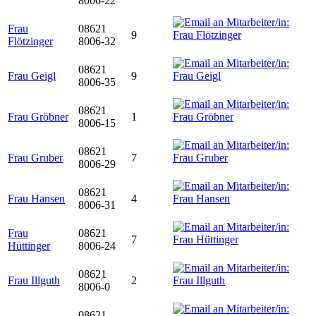
8006-22
Frau
08621
9
Flötzinger
8006-32
08621
Frau Geigl
9
8006-35
08621
Frau Gröbner
1
8006-15
08621
Frau Gruber
7
8006-29
08621
Frau Hansen
4
8006-31
Frau
08621
7
Hüttinger
8006-24
08621
Frau Illguth
2
8006-0
08621