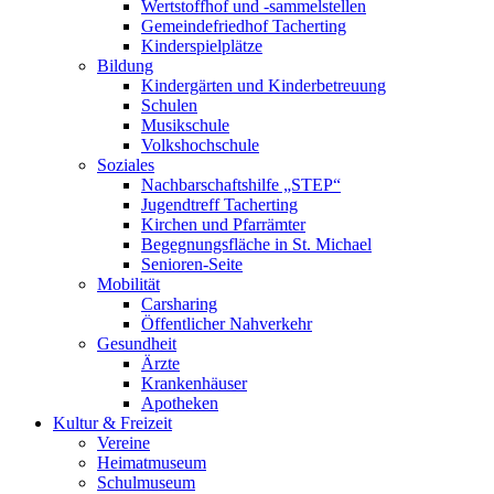
Wertstoffhof und -sammelstellen
Gemeindefriedhof Tacherting
Kinderspielplätze
Bildung
Kindergärten und Kinderbetreuung
Schulen
Musikschule
Volkshochschule
Soziales
Nachbarschaftshilfe „STEP“
Jugendtreff Tacherting
Kirchen und Pfarrämter
Begegnungsfläche in St. Michael
Senioren-Seite
Mobilität
Carsharing
Öffentlicher Nahverkehr
Gesundheit
Ärzte
Krankenhäuser
Apotheken
Kultur & Freizeit
Vereine
Heimatmuseum
Schulmuseum