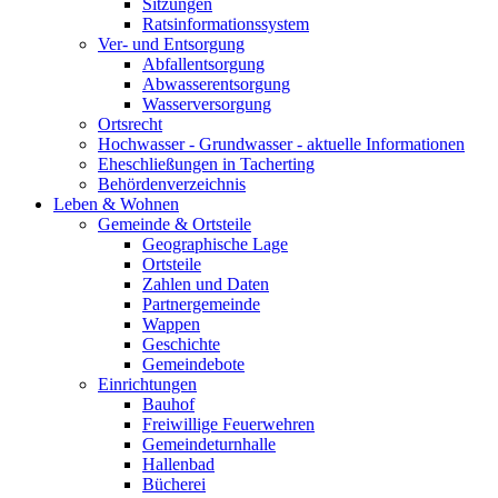
Sitzungen
Ratsinformationssystem
Ver- und Entsorgung
Abfallentsorgung
Abwasserentsorgung
Wasserversorgung
Ortsrecht
Hochwasser - Grundwasser - aktuelle Informationen
Eheschließungen in Tacherting
Behördenverzeichnis
Leben & Wohnen
Gemeinde & Ortsteile
Geographische Lage
Ortsteile
Zahlen und Daten
Partnergemeinde
Wappen
Geschichte
Gemeindebote
Einrichtungen
Bauhof
Freiwillige Feuerwehren
Gemeindeturnhalle
Hallenbad
Bücherei