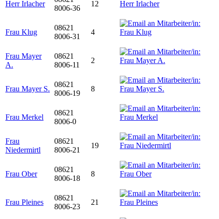
Herr Irlacher
12
8006-36
08621
Frau Klug
4
8006-31
Frau Mayer
08621
2
A.
8006-11
08621
Frau Mayer S.
8
8006-19
08621
Frau Merkel
8006-0
Frau
08621
19
Niedermirtl
8006-21
08621
Frau Ober
8
8006-18
08621
Frau Pleines
21
8006-23