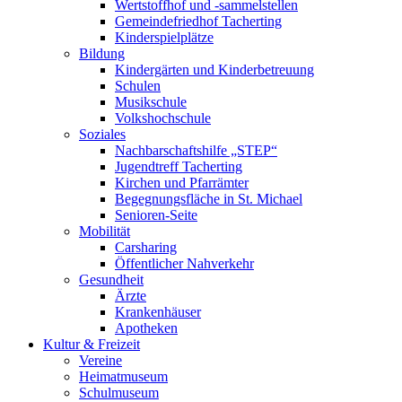
Wertstoffhof und -sammelstellen
Gemeindefriedhof Tacherting
Kinderspielplätze
Bildung
Kindergärten und Kinderbetreuung
Schulen
Musikschule
Volkshochschule
Soziales
Nachbarschaftshilfe „STEP“
Jugendtreff Tacherting
Kirchen und Pfarrämter
Begegnungsfläche in St. Michael
Senioren-Seite
Mobilität
Carsharing
Öffentlicher Nahverkehr
Gesundheit
Ärzte
Krankenhäuser
Apotheken
Kultur & Freizeit
Vereine
Heimatmuseum
Schulmuseum