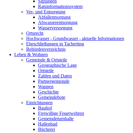
Sitzungen
Ratsinformationssystem
Ver- und Entsorgung
Abfallentsorgung
Abwasserentsorgung
Wasserversorgung
Ortsrecht
Hochwasser - Grundwasser - aktuelle Informationen
Eheschließungen in Tacherting
Behördenverzeichnis
Leben & Wohnen
Gemeinde & Ortsteile
Geographische Lage
Ortsteile
Zahlen und Daten
Partnergemeinde
Wappen
Geschichte
Gemeindebote
Einrichtungen
Bauhof
Freiwillige Feuerwehren
Gemeindeturnhalle
Hallenbad
Bücherei