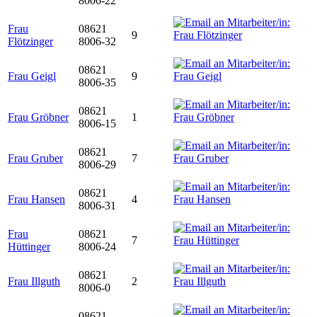
8006-22
Frau
08621
9
Flötzinger
8006-32
08621
Frau Geigl
9
8006-35
08621
Frau Gröbner
1
8006-15
08621
Frau Gruber
7
8006-29
08621
Frau Hansen
4
8006-31
Frau
08621
7
Hüttinger
8006-24
08621
Frau Illguth
2
8006-0
08621