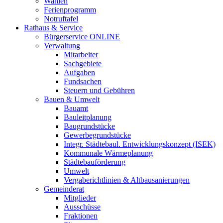
Wahlen
Ferienprogramm
Notruftafel
Rathaus & Service
Bürgerservice ONLINE
Verwaltung
Mitarbeiter
Sachgebiete
Aufgaben
Fundsachen
Steuern und Gebühren
Bauen & Umwelt
Bauamt
Bauleitplanung
Baugrundstücke
Gewerbegrundstücke
Integr. Städtebaul. Entwicklungskonzept (ISEK)
Kommunale Wärmeplanung
Städtebauförderung
Umwelt
Vergaberichtlinien & Altbausanierungen
Gemeinderat
Mitglieder
Ausschüsse
Fraktionen