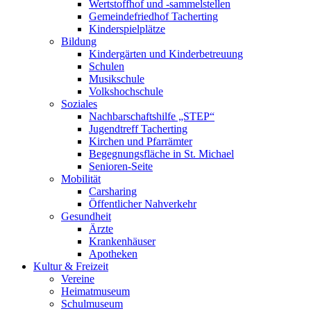
Wertstoffhof und -sammelstellen
Gemeindefriedhof Tacherting
Kinderspielplätze
Bildung
Kindergärten und Kinderbetreuung
Schulen
Musikschule
Volkshochschule
Soziales
Nachbarschaftshilfe „STEP“
Jugendtreff Tacherting
Kirchen und Pfarrämter
Begegnungsfläche in St. Michael
Senioren-Seite
Mobilität
Carsharing
Öffentlicher Nahverkehr
Gesundheit
Ärzte
Krankenhäuser
Apotheken
Kultur & Freizeit
Vereine
Heimatmuseum
Schulmuseum