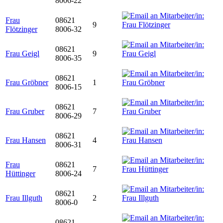
8006-22
Frau
08621
9
Flötzinger
8006-32
08621
Frau Geigl
9
8006-35
08621
Frau Gröbner
1
8006-15
08621
Frau Gruber
7
8006-29
08621
Frau Hansen
4
8006-31
Frau
08621
7
Hüttinger
8006-24
08621
Frau Illguth
2
8006-0
08621