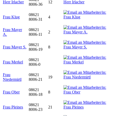
Herr Irlacher
12
8006-36
08621
Frau Klug
4
8006-31
Frau Mayer
08621
2
A.
8006-11
08621
Frau Mayer S.
8
8006-19
08621
Frau Merkel
8006-0
Frau
08621
19
Niedermirtl
8006-21
08621
Frau Ober
8
8006-18
08621
Frau Pleines
21
8006-23