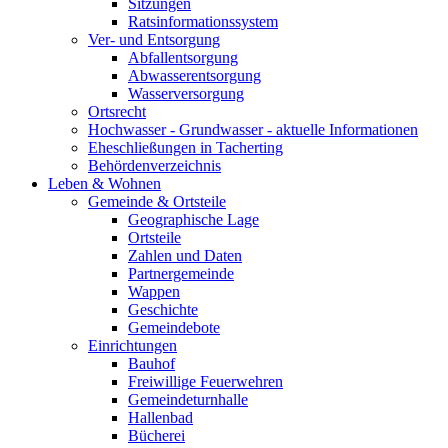
Sitzungen
Ratsinformationssystem
Ver- und Entsorgung
Abfallentsorgung
Abwasserentsorgung
Wasserversorgung
Ortsrecht
Hochwasser - Grundwasser - aktuelle Informationen
Eheschließungen in Tacherting
Behördenverzeichnis
Leben & Wohnen
Gemeinde & Ortsteile
Geographische Lage
Ortsteile
Zahlen und Daten
Partnergemeinde
Wappen
Geschichte
Gemeindebote
Einrichtungen
Bauhof
Freiwillige Feuerwehren
Gemeindeturnhalle
Hallenbad
Bücherei