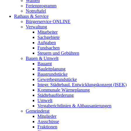
Wahlen
Ferienprogramm
Notruftafel
Rathaus & Service
Bürgerservice ONLINE
Verwaltung
Mitarbeiter
Sachgebiete
Aufgaben
Fundsachen
Steuern und Gebühren
Bauen & Umwelt
Bauamt
Bauleitplanung
Baugrundstücke
Gewerbegrundstücke
Integr. Städtebaul. Entwicklungskonzept (ISEK)
Kommunale Wärmeplanung
Städtebauförderung
Umwelt
Vergaberichtlinien & Altbausanierungen
Gemeinderat
Mitglieder
Ausschüsse
Fraktionen