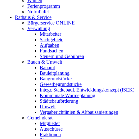
Wahlen
Ferienprogramm
Notruftafel
Rathaus & Service
Bürgerservice ONLINE
Verwaltung
Mitarbeiter
Sachgebiete
Aufgaben
Fundsachen
Steuern und Gebühren
Bauen & Umwelt
Bauamt
Bauleitplanung
Baugrundstücke
Gewerbegrundstücke
Integr. Städtebaul. Entwicklungskonzept (ISEK)
Kommunale Wärmeplanung
Städtebauförderung
Umwelt
Vergaberichtlinien & Altbausanierungen
Gemeinderat
Mitglieder
Ausschüsse
Fraktionen