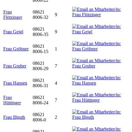
8006-22
Frau
08621
9
Flötzinger
8006-32
08621
Frau Geigl
9
8006-35
08621
Frau Gröbner
1
8006-15
08621
Frau Gruber
7
8006-29
08621
Frau Hansen
4
8006-31
Frau
08621
7
Hüttinger
8006-24
08621
Frau Illguth
2
8006-0
08621