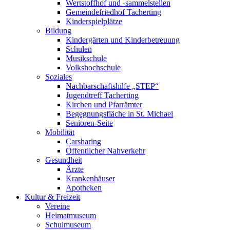
Wertstoffhof und -sammelstellen
Gemeindefriedhof Tacherting
Kinderspielplätze
Bildung
Kindergärten und Kinderbetreuung
Schulen
Musikschule
Volkshochschule
Soziales
Nachbarschaftshilfe „STEP“
Jugendtreff Tacherting
Kirchen und Pfarrämter
Begegnungsfläche in St. Michael
Senioren-Seite
Mobilität
Carsharing
Öffentlicher Nahverkehr
Gesundheit
Ärzte
Krankenhäuser
Apotheken
Kultur & Freizeit
Vereine
Heimatmuseum
Schulmuseum