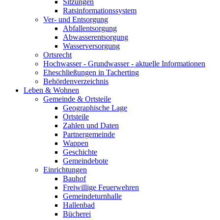
Sitzungen
Ratsinformationssystem
Ver- und Entsorgung
Abfallentsorgung
Abwasserentsorgung
Wasserversorgung
Ortsrecht
Hochwasser - Grundwasser - aktuelle Informationen
Eheschließungen in Tacherting
Behördenverzeichnis
Leben & Wohnen
Gemeinde & Ortsteile
Geographische Lage
Ortsteile
Zahlen und Daten
Partnergemeinde
Wappen
Geschichte
Gemeindebote
Einrichtungen
Bauhof
Freiwillige Feuerwehren
Gemeindeturnhalle
Hallenbad
Bücherei