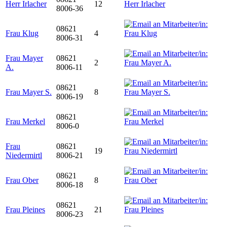
Herr Irlacher
12
8006-36
08621
Frau Klug
4
8006-31
Frau Mayer
08621
2
A.
8006-11
08621
Frau Mayer S.
8
8006-19
08621
Frau Merkel
8006-0
Frau
08621
19
Niedermirtl
8006-21
08621
Frau Ober
8
8006-18
08621
Frau Pleines
21
8006-23