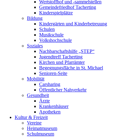
Wertstoffhof und -sammelstellen
Gemeindefriedhof Tacherting
Kinderspielplätze
Bildung
Kindergärten und Kinderbetreuung
Schulen
Musikschule
Volkshochschule
Soziales
Nachbarschaftshilfe „STEP“
Jugendtreff Tacherting
Kirchen und Pfarrämter
Begegnungsfläche in St. Michael
Senioren-Seite
Mobilität
Carsharing
Öffentlicher Nahverkehr
Gesundheit
Ärzte
Krankenhäuser
Apotheken
Kultur & Freizeit
Vereine
Heimatmuseum
Schulmuseum