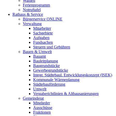
Wahlen
Ferienprogramm
Notruftafel
Rathaus & Service
Bürgerservice ONLINE
Verwaltung
Mitarbeiter
Sachgebiete
Aufgaben
Fundsachen
Steuern und Gebühren
Bauen & Umwelt
Bauamt
Bauleitplanung
Baugrundstücke
Gewerbegrundstücke
Integr. Städtebaul. Entwicklungskonzept (ISEK)
Kommunale Wärmeplanung
Städtebauförderung
Umwelt
Vergaberichtlinien & Altbausanierungen
Gemeinderat
Mitglieder
Ausschüsse
Fraktionen