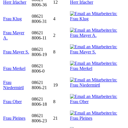
Herr Irlacher
12
8006-36
08621
Frau Klug
4
8006-31
Frau Mayer
08621
2
A.
8006-11
08621
Frau Mayer S.
8
8006-19
08621
Frau Merkel
8006-0
Frau
08621
19
Niedermirtl
8006-21
08621
Frau Ober
8
8006-18
08621
Frau Pleines
21
8006-23