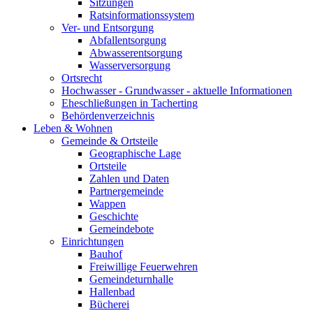
Sitzungen
Ratsinformationssystem
Ver- und Entsorgung
Abfallentsorgung
Abwasserentsorgung
Wasserversorgung
Ortsrecht
Hochwasser - Grundwasser - aktuelle Informationen
Eheschließungen in Tacherting
Behördenverzeichnis
Leben & Wohnen
Gemeinde & Ortsteile
Geographische Lage
Ortsteile
Zahlen und Daten
Partnergemeinde
Wappen
Geschichte
Gemeindebote
Einrichtungen
Bauhof
Freiwillige Feuerwehren
Gemeindeturnhalle
Hallenbad
Bücherei