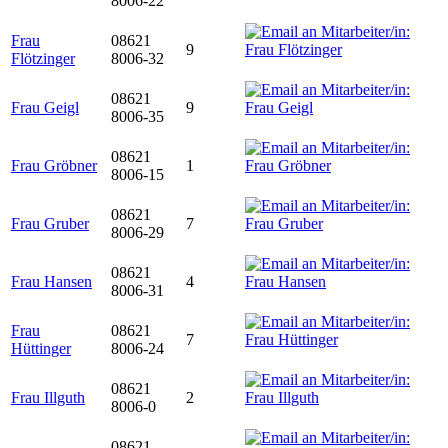
8006-22
Frau
08621
9
Flötzinger
8006-32
08621
Frau Geigl
9
8006-35
08621
Frau Gröbner
1
8006-15
08621
Frau Gruber
7
8006-29
08621
Frau Hansen
4
8006-31
Frau
08621
7
Hüttinger
8006-24
08621
Frau Illguth
2
8006-0
08621