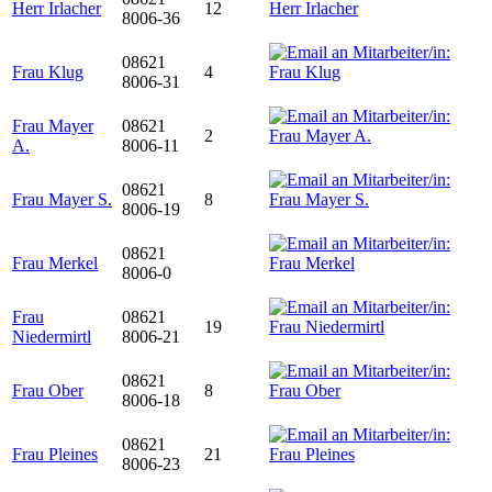
Herr Irlacher
12
8006-36
08621
Frau Klug
4
8006-31
Frau Mayer
08621
2
A.
8006-11
08621
Frau Mayer S.
8
8006-19
08621
Frau Merkel
8006-0
Frau
08621
19
Niedermirtl
8006-21
08621
Frau Ober
8
8006-18
08621
Frau Pleines
21
8006-23