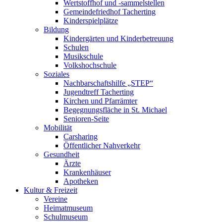
Wertstoffhof und -sammelstellen
Gemeindefriedhof Tacherting
Kinderspielplätze
Bildung
Kindergärten und Kinderbetreuung
Schulen
Musikschule
Volkshochschule
Soziales
Nachbarschaftshilfe „STEP“
Jugendtreff Tacherting
Kirchen und Pfarrämter
Begegnungsfläche in St. Michael
Senioren-Seite
Mobilität
Carsharing
Öffentlicher Nahverkehr
Gesundheit
Ärzte
Krankenhäuser
Apotheken
Kultur & Freizeit
Vereine
Heimatmuseum
Schulmuseum