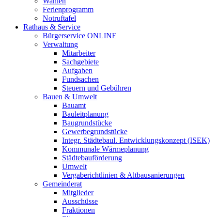
Wahlen
Ferienprogramm
Notruftafel
Rathaus & Service
Bürgerservice ONLINE
Verwaltung
Mitarbeiter
Sachgebiete
Aufgaben
Fundsachen
Steuern und Gebühren
Bauen & Umwelt
Bauamt
Bauleitplanung
Baugrundstücke
Gewerbegrundstücke
Integr. Städtebaul. Entwicklungskonzept (ISEK)
Kommunale Wärmeplanung
Städtebauförderung
Umwelt
Vergaberichtlinien & Altbausanierungen
Gemeinderat
Mitglieder
Ausschüsse
Fraktionen