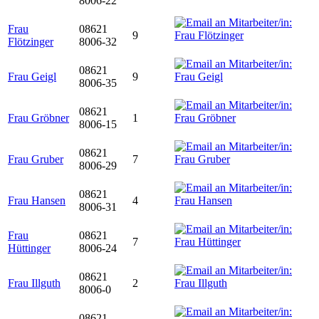
8006-22
Frau
08621
9
Flötzinger
8006-32
08621
Frau Geigl
9
8006-35
08621
Frau Gröbner
1
8006-15
08621
Frau Gruber
7
8006-29
08621
Frau Hansen
4
8006-31
Frau
08621
7
Hüttinger
8006-24
08621
Frau Illguth
2
8006-0
08621