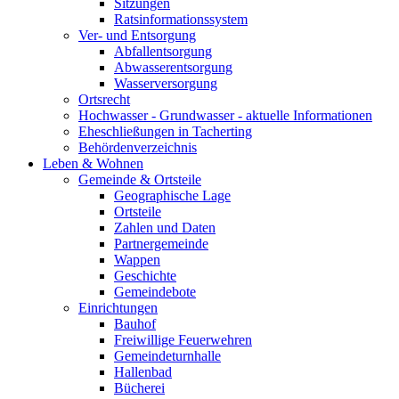
Sitzungen
Ratsinformationssystem
Ver- und Entsorgung
Abfallentsorgung
Abwasserentsorgung
Wasserversorgung
Ortsrecht
Hochwasser - Grundwasser - aktuelle Informationen
Eheschließungen in Tacherting
Behördenverzeichnis
Leben & Wohnen
Gemeinde & Ortsteile
Geographische Lage
Ortsteile
Zahlen und Daten
Partnergemeinde
Wappen
Geschichte
Gemeindebote
Einrichtungen
Bauhof
Freiwillige Feuerwehren
Gemeindeturnhalle
Hallenbad
Bücherei