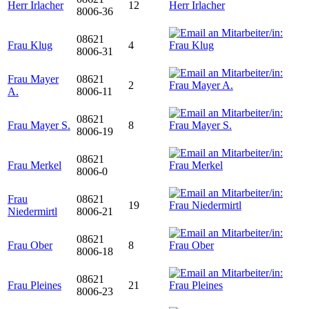
Herr Irlacher
12
8006-36
08621
Frau Klug
4
8006-31
Frau Mayer
08621
2
A.
8006-11
08621
Frau Mayer S.
8
8006-19
08621
Frau Merkel
8006-0
Frau
08621
19
Niedermirtl
8006-21
08621
Frau Ober
8
8006-18
08621
Frau Pleines
21
8006-23