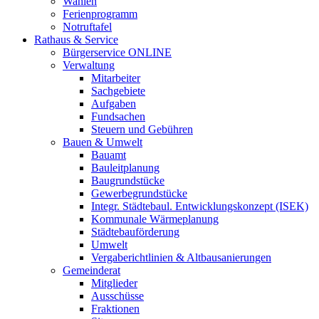
Wahlen
Ferienprogramm
Notruftafel
Rathaus & Service
Bürgerservice ONLINE
Verwaltung
Mitarbeiter
Sachgebiete
Aufgaben
Fundsachen
Steuern und Gebühren
Bauen & Umwelt
Bauamt
Bauleitplanung
Baugrundstücke
Gewerbegrundstücke
Integr. Städtebaul. Entwicklungskonzept (ISEK)
Kommunale Wärmeplanung
Städtebauförderung
Umwelt
Vergaberichtlinien & Altbausanierungen
Gemeinderat
Mitglieder
Ausschüsse
Fraktionen