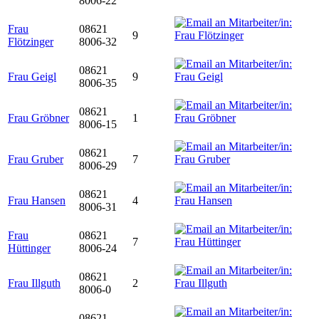
8006-22
Frau
08621
9
Flötzinger
8006-32
08621
Frau Geigl
9
8006-35
08621
Frau Gröbner
1
8006-15
08621
Frau Gruber
7
8006-29
08621
Frau Hansen
4
8006-31
Frau
08621
7
Hüttinger
8006-24
08621
Frau Illguth
2
8006-0
08621