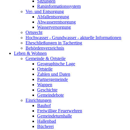
Sitzungen
Ratsinformationssystem
Ver- und Entsorgung
Abfallentsorgung
Abwasserentsorgung
Wasserversorgung
Ortsrecht
Hochwasser - Grundwasser - aktuelle Informationen
Eheschließungen in Tacherting
Behördenverzeichnis
Leben & Wohnen
Gemeinde & Ortsteile
Geographische Lage
Ortsteile
Zahlen und Daten
Partnergemeinde
Wappen
Geschichte
Gemeindebote
Einrichtungen
Bauhof
Freiwillige Feuerwehren
Gemeindeturnhalle
Hallenbad
Bücherei