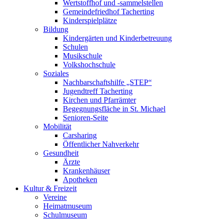
Wertstoffhof und -sammelstellen
Gemeindefriedhof Tacherting
Kinderspielplätze
Bildung
Kindergärten und Kinderbetreuung
Schulen
Musikschule
Volkshochschule
Soziales
Nachbarschaftshilfe „STEP“
Jugendtreff Tacherting
Kirchen und Pfarrämter
Begegnungsfläche in St. Michael
Senioren-Seite
Mobilität
Carsharing
Öffentlicher Nahverkehr
Gesundheit
Ärzte
Krankenhäuser
Apotheken
Kultur & Freizeit
Vereine
Heimatmuseum
Schulmuseum