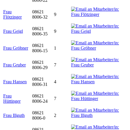
8006-22
Frau
08621
9
Flötzinger
8006-32
08621
Frau Geigl
9
8006-35
08621
Frau Gröbner
1
8006-15
08621
Frau Gruber
7
8006-29
08621
Frau Hansen
4
8006-31
Frau
08621
7
Hüttinger
8006-24
08621
Frau Illguth
2
8006-0
08621