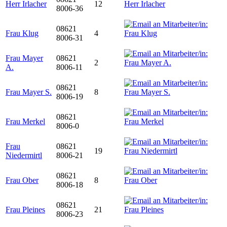
Herr Irlacher
12
8006-36
08621
Frau Klug
4
8006-31
Frau Mayer
08621
2
A.
8006-11
08621
Frau Mayer S.
8
8006-19
08621
Frau Merkel
8006-0
Frau
08621
19
Niedermirtl
8006-21
08621
Frau Ober
8
8006-18
08621
Frau Pleines
21
8006-23