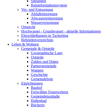
Sitzungen
Ratsinformationssystem
Ver- und Entsorgung
Abfallentsorgung
Abwasserentsorgung
Wasserversorgung
Ortsrecht
Hochwasser - Grundwasser - aktuelle Informationen
Eheschließungen in Tacherting
Behördenverzeichnis
Leben & Wohnen
Gemeinde & Ortsteile
Geographische Lage
Ortsteile
Zahlen und Daten
Partnergemeinde
Wappen
Geschichte
Gemeindebote
Einrichtungen
Bauhof
Freiwillige Feuerwehren
Gemeindeturnhalle
Hallenbad
Bücherei