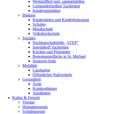
Wertstoffhof und -sammelstellen
Gemeindefriedhof Tacherting
Kinderspielplätze
Bildung
Kindergärten und Kinderbetreuung
Schulen
Musikschule
Volkshochschule
Soziales
Nachbarschaftshilfe „STEP“
Jugendtreff Tacherting
Kirchen und Pfarrämter
Begegnungsfläche in St. Michael
Senioren-Seite
Mobilität
Carsharing
Öffentlicher Nahverkehr
Gesundheit
Ärzte
Krankenhäuser
Apotheken
Kultur & Freizeit
Vereine
Heimatmuseum
Schulmuseum