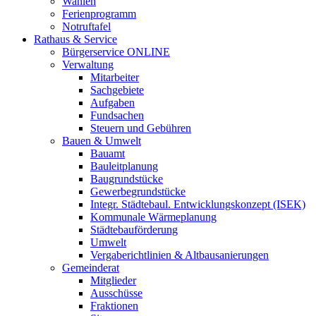
Wahlen
Ferienprogramm
Notruftafel
Rathaus & Service
Bürgerservice ONLINE
Verwaltung
Mitarbeiter
Sachgebiete
Aufgaben
Fundsachen
Steuern und Gebühren
Bauen & Umwelt
Bauamt
Bauleitplanung
Baugrundstücke
Gewerbegrundstücke
Integr. Städtebaul. Entwicklungskonzept (ISEK)
Kommunale Wärmeplanung
Städtebauförderung
Umwelt
Vergaberichtlinien & Altbausanierungen
Gemeinderat
Mitglieder
Ausschüsse
Fraktionen