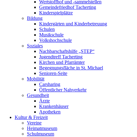
Wertstoffhof und -sammelstellen
Gemeindefriedhof Tacherting
Kinderspielplätze
Bildung
Kindergärten und Kinderbetreuung
Schulen
Musikschule
Volkshochschule
Soziales
Nachbarschaftshilfe „STEP“
Jugendtreff Tacherting
Kirchen und Pfarrämter
Begegnungsfläche in St. Michael
Senioren-Seite
Mobilität
Carsharing
Öffentlicher Nahverkehr
Gesundheit
Ärzte
Krankenhäuser
Apotheken
Kultur & Freizeit
Vereine
Heimatmuseum
Schulmuseum