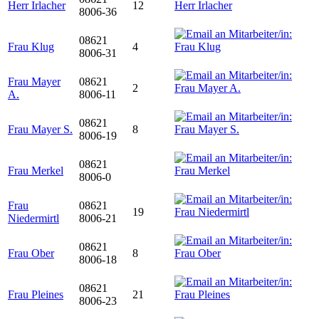
Herr Irlacher
12
8006-36
08621
Frau Klug
4
8006-31
Frau Mayer
08621
2
A.
8006-11
08621
Frau Mayer S.
8
8006-19
08621
Frau Merkel
8006-0
Frau
08621
19
Niedermirtl
8006-21
08621
Frau Ober
8
8006-18
08621
Frau Pleines
21
8006-23