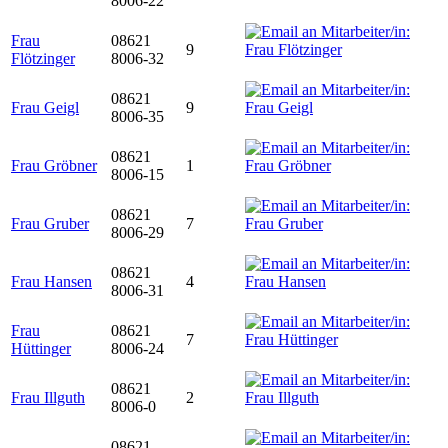
8006-22
Frau
08621
9
Flötzinger
8006-32
08621
Frau Geigl
9
8006-35
08621
Frau Gröbner
1
8006-15
08621
Frau Gruber
7
8006-29
08621
Frau Hansen
4
8006-31
Frau
08621
7
Hüttinger
8006-24
08621
Frau Illguth
2
8006-0
08621