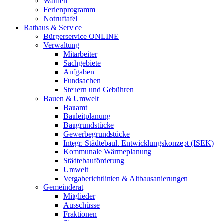
Wahlen
Ferienprogramm
Notruftafel
Rathaus & Service
Bürgerservice ONLINE
Verwaltung
Mitarbeiter
Sachgebiete
Aufgaben
Fundsachen
Steuern und Gebühren
Bauen & Umwelt
Bauamt
Bauleitplanung
Baugrundstücke
Gewerbegrundstücke
Integr. Städtebaul. Entwicklungskonzept (ISEK)
Kommunale Wärmeplanung
Städtebauförderung
Umwelt
Vergaberichtlinien & Altbausanierungen
Gemeinderat
Mitglieder
Ausschüsse
Fraktionen