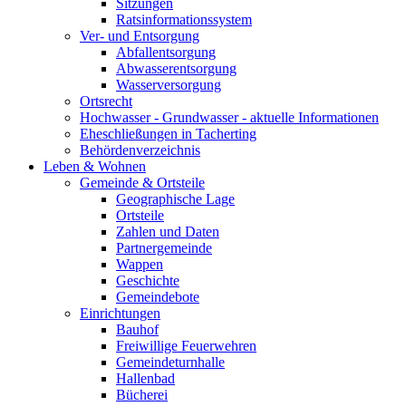
Sitzungen
Ratsinformationssystem
Ver- und Entsorgung
Abfallentsorgung
Abwasserentsorgung
Wasserversorgung
Ortsrecht
Hochwasser - Grundwasser - aktuelle Informationen
Eheschließungen in Tacherting
Behördenverzeichnis
Leben & Wohnen
Gemeinde & Ortsteile
Geographische Lage
Ortsteile
Zahlen und Daten
Partnergemeinde
Wappen
Geschichte
Gemeindebote
Einrichtungen
Bauhof
Freiwillige Feuerwehren
Gemeindeturnhalle
Hallenbad
Bücherei