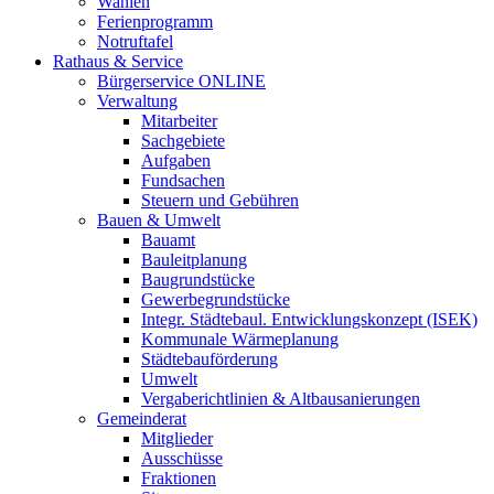
Wahlen
Ferienprogramm
Notruftafel
Rathaus & Service
Bürgerservice ONLINE
Verwaltung
Mitarbeiter
Sachgebiete
Aufgaben
Fundsachen
Steuern und Gebühren
Bauen & Umwelt
Bauamt
Bauleitplanung
Baugrundstücke
Gewerbegrundstücke
Integr. Städtebaul. Entwicklungskonzept (ISEK)
Kommunale Wärmeplanung
Städtebauförderung
Umwelt
Vergaberichtlinien & Altbausanierungen
Gemeinderat
Mitglieder
Ausschüsse
Fraktionen