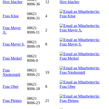
Herr Irlacher
12
8006-36
08621
Frau Klug
4
8006-31
Frau Mayer
08621
2
A.
8006-11
08621
Frau Mayer S.
8
8006-19
08621
Frau Merkel
8006-0
Frau
08621
19
Niedermirtl
8006-21
08621
Frau Ober
8
8006-18
08621
Frau Pleines
21
8006-23