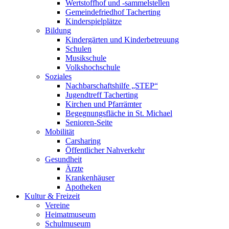
Wertstoffhof und -sammelstellen
Gemeindefriedhof Tacherting
Kinderspielplätze
Bildung
Kindergärten und Kinderbetreuung
Schulen
Musikschule
Volkshochschule
Soziales
Nachbarschaftshilfe „STEP“
Jugendtreff Tacherting
Kirchen und Pfarrämter
Begegnungsfläche in St. Michael
Senioren-Seite
Mobilität
Carsharing
Öffentlicher Nahverkehr
Gesundheit
Ärzte
Krankenhäuser
Apotheken
Kultur & Freizeit
Vereine
Heimatmuseum
Schulmuseum