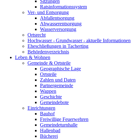
Sitzungen
Ratsinformationssystem
Ver- und Entsorgung
Abfallentsorgung
Abwasserentsorgung
Wasserversorgung
Ortsrecht
Hochwasser - Grundwasser - aktuelle Informationen
Eheschließungen in Tacherting
Behördenverzeichnis
Leben & Wohnen
Gemeinde & Ortsteile
Geographische Lage
Ortsteile
Zahlen und Daten
Partnergemeinde
Wappen
Geschichte
Gemeindebote
Einrichtungen
Bauhof
Freiwillige Feuerwehren
Gemeindeturnhalle
Hallenbad
Bücherei