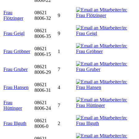
8006-22
Frau
08621
9
Flötzinger
8006-32
08621
Frau Geigl
9
8006-35
08621
Frau Gröbner
1
8006-15
08621
Frau Gruber
7
8006-29
08621
Frau Hansen
4
8006-31
Frau
08621
7
Hüttinger
8006-24
08621
Frau Illguth
2
8006-0
08621