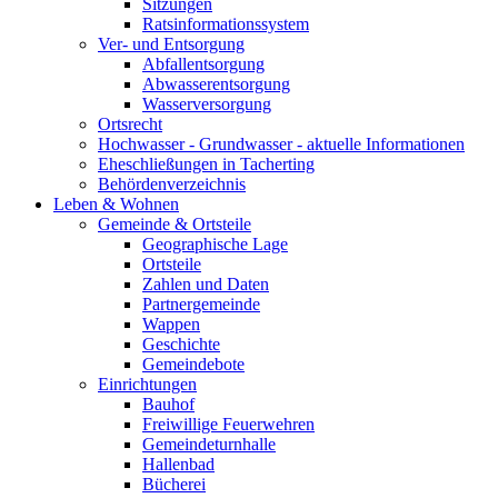
Sitzungen
Ratsinformationssystem
Ver- und Entsorgung
Abfallentsorgung
Abwasserentsorgung
Wasserversorgung
Ortsrecht
Hochwasser - Grundwasser - aktuelle Informationen
Eheschließungen in Tacherting
Behördenverzeichnis
Leben & Wohnen
Gemeinde & Ortsteile
Geographische Lage
Ortsteile
Zahlen und Daten
Partnergemeinde
Wappen
Geschichte
Gemeindebote
Einrichtungen
Bauhof
Freiwillige Feuerwehren
Gemeindeturnhalle
Hallenbad
Bücherei