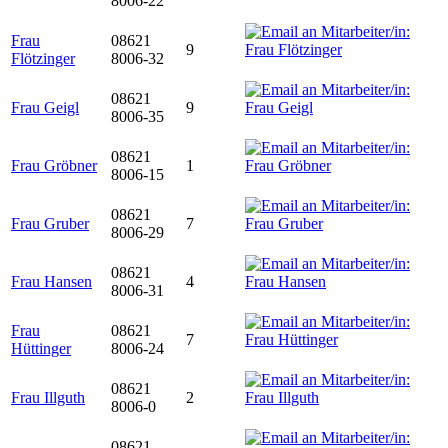
8006-22
Frau
08621
9
Flötzinger
8006-32
08621
Frau Geigl
9
8006-35
08621
Frau Gröbner
1
8006-15
08621
Frau Gruber
7
8006-29
08621
Frau Hansen
4
8006-31
Frau
08621
7
Hüttinger
8006-24
08621
Frau Illguth
2
8006-0
08621