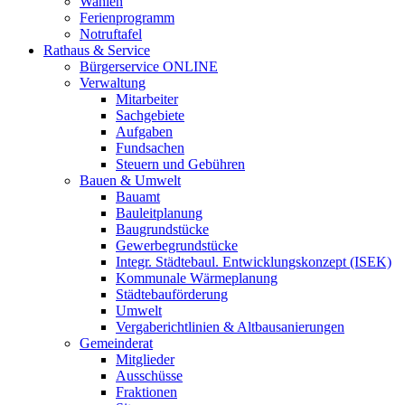
Wahlen
Ferienprogramm
Notruftafel
Rathaus & Service
Bürgerservice ONLINE
Verwaltung
Mitarbeiter
Sachgebiete
Aufgaben
Fundsachen
Steuern und Gebühren
Bauen & Umwelt
Bauamt
Bauleitplanung
Baugrundstücke
Gewerbegrundstücke
Integr. Städtebaul. Entwicklungskonzept (ISEK)
Kommunale Wärmeplanung
Städtebauförderung
Umwelt
Vergaberichtlinien & Altbausanierungen
Gemeinderat
Mitglieder
Ausschüsse
Fraktionen