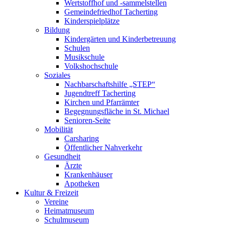
Wertstoffhof und -sammelstellen
Gemeindefriedhof Tacherting
Kinderspielplätze
Bildung
Kindergärten und Kinderbetreuung
Schulen
Musikschule
Volkshochschule
Soziales
Nachbarschaftshilfe „STEP“
Jugendtreff Tacherting
Kirchen und Pfarrämter
Begegnungsfläche in St. Michael
Senioren-Seite
Mobilität
Carsharing
Öffentlicher Nahverkehr
Gesundheit
Ärzte
Krankenhäuser
Apotheken
Kultur & Freizeit
Vereine
Heimatmuseum
Schulmuseum