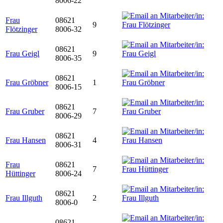
8006-22
Frau
08621
9
Flötzinger
8006-32
08621
Frau Geigl
9
8006-35
08621
Frau Gröbner
1
8006-15
08621
Frau Gruber
7
8006-29
08621
Frau Hansen
4
8006-31
Frau
08621
7
Hüttinger
8006-24
08621
Frau Illguth
2
8006-0
08621