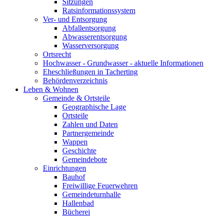
Sitzungen
Ratsinformationssystem
Ver- und Entsorgung
Abfallentsorgung
Abwasserentsorgung
Wasserversorgung
Ortsrecht
Hochwasser - Grundwasser - aktuelle Informationen
Eheschließungen in Tacherting
Behördenverzeichnis
Leben & Wohnen
Gemeinde & Ortsteile
Geographische Lage
Ortsteile
Zahlen und Daten
Partnergemeinde
Wappen
Geschichte
Gemeindebote
Einrichtungen
Bauhof
Freiwillige Feuerwehren
Gemeindeturnhalle
Hallenbad
Bücherei