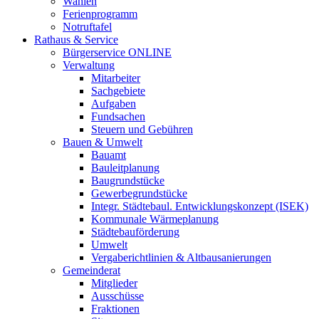
Wahlen
Ferienprogramm
Notruftafel
Rathaus & Service
Bürgerservice ONLINE
Verwaltung
Mitarbeiter
Sachgebiete
Aufgaben
Fundsachen
Steuern und Gebühren
Bauen & Umwelt
Bauamt
Bauleitplanung
Baugrundstücke
Gewerbegrundstücke
Integr. Städtebaul. Entwicklungskonzept (ISEK)
Kommunale Wärmeplanung
Städtebauförderung
Umwelt
Vergaberichtlinien & Altbausanierungen
Gemeinderat
Mitglieder
Ausschüsse
Fraktionen