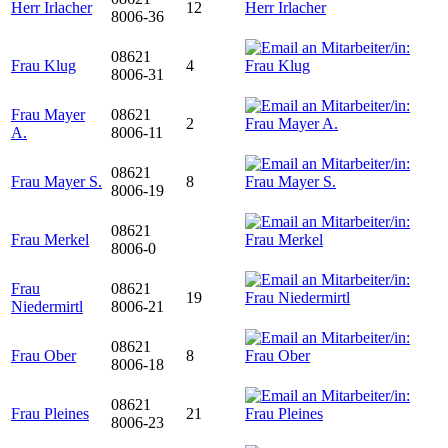
Herr Irlacher
12
8006-36
08621
Frau Klug
4
8006-31
Frau Mayer
08621
2
A.
8006-11
08621
Frau Mayer S.
8
8006-19
08621
Frau Merkel
8006-0
Frau
08621
19
Niedermirtl
8006-21
08621
Frau Ober
8
8006-18
08621
Frau Pleines
21
8006-23