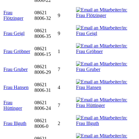
8006-22
Frau
08621
9
Flötzinger
8006-32
08621
Frau Geigl
9
8006-35
08621
Frau Gröbner
1
8006-15
08621
Frau Gruber
7
8006-29
08621
Frau Hansen
4
8006-31
Frau
08621
7
Hüttinger
8006-24
08621
Frau Illguth
2
8006-0
08621