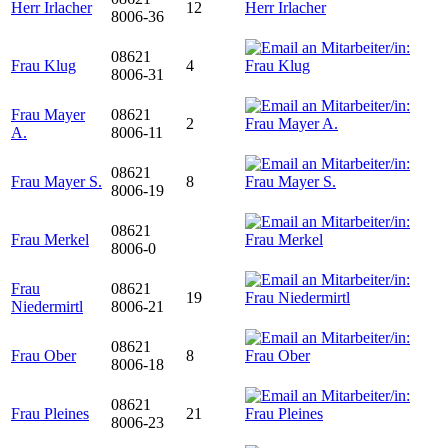
Herr Irlacher
12
8006-36
08621
Frau Klug
4
8006-31
Frau Mayer
08621
2
A.
8006-11
08621
Frau Mayer S.
8
8006-19
08621
Frau Merkel
8006-0
Frau
08621
19
Niedermirtl
8006-21
08621
Frau Ober
8
8006-18
08621
Frau Pleines
21
8006-23