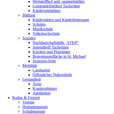
Wertstoffhof und -sammelstellen
Gemeindefriedhof Tacherting
Kinderspielplätze
Bildung
Kindergärten und Kinderbetreuung
Schulen
Musikschule
Volkshochschule
Soziales
Nachbarschaftshilfe „STEP“
Jugendtreff Tacherting
Kirchen und Pfarrämter
Begegnungsfläche in St. Michael
Senioren-Seite
Mobilität
Carsharing
Öffentlicher Nahverkehr
Gesundheit
Ärzte
Krankenhäuser
Apotheken
Kultur & Freizeit
Vereine
Heimatmuseum
Schulmuseum