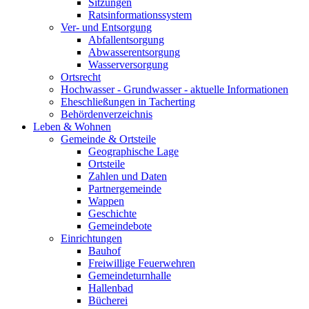
Sitzungen
Ratsinformationssystem
Ver- und Entsorgung
Abfallentsorgung
Abwasserentsorgung
Wasserversorgung
Ortsrecht
Hochwasser - Grundwasser - aktuelle Informationen
Eheschließungen in Tacherting
Behördenverzeichnis
Leben & Wohnen
Gemeinde & Ortsteile
Geographische Lage
Ortsteile
Zahlen und Daten
Partnergemeinde
Wappen
Geschichte
Gemeindebote
Einrichtungen
Bauhof
Freiwillige Feuerwehren
Gemeindeturnhalle
Hallenbad
Bücherei