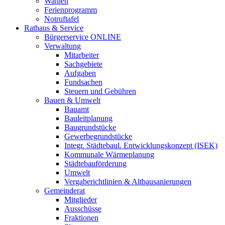
Wahlen
Ferienprogramm
Notruftafel
Rathaus & Service
Bürgerservice ONLINE
Verwaltung
Mitarbeiter
Sachgebiete
Aufgaben
Fundsachen
Steuern und Gebühren
Bauen & Umwelt
Bauamt
Bauleitplanung
Baugrundstücke
Gewerbegrundstücke
Integr. Städtebaul. Entwicklungskonzept (ISEK)
Kommunale Wärmeplanung
Städtebauförderung
Umwelt
Vergaberichtlinien & Altbausanierungen
Gemeinderat
Mitglieder
Ausschüsse
Fraktionen