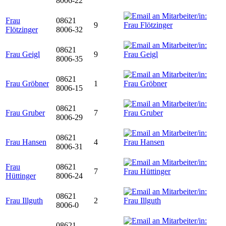
8006-22
Frau
08621
9
Flötzinger
8006-32
08621
Frau Geigl
9
8006-35
08621
Frau Gröbner
1
8006-15
08621
Frau Gruber
7
8006-29
08621
Frau Hansen
4
8006-31
Frau
08621
7
Hüttinger
8006-24
08621
Frau Illguth
2
8006-0
08621