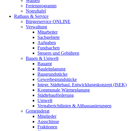
Wahlen
Ferienprogramm
Notruftafel
Rathaus & Service
Bürgerservice ONLINE
Verwaltung
Mitarbeiter
Sachgebiete
Aufgaben
Fundsachen
Steuern und Gebühren
Bauen & Umwelt
Bauamt
Bauleitplanung
Baugrundstücke
Gewerbegrundstücke
Integr. Städtebaul. Entwicklungskonzept (ISEK)
Kommunale Wärmeplanung
Städtebauförderung
Umwelt
Vergaberichtlinien & Altbausanierungen
Gemeinderat
Mitglieder
Ausschüsse
Fraktionen