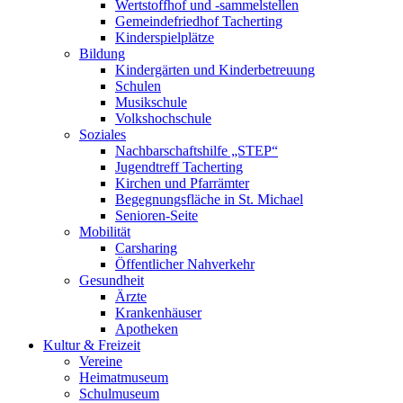
Wertstoffhof und -sammelstellen
Gemeindefriedhof Tacherting
Kinderspielplätze
Bildung
Kindergärten und Kinderbetreuung
Schulen
Musikschule
Volkshochschule
Soziales
Nachbarschaftshilfe „STEP“
Jugendtreff Tacherting
Kirchen und Pfarrämter
Begegnungsfläche in St. Michael
Senioren-Seite
Mobilität
Carsharing
Öffentlicher Nahverkehr
Gesundheit
Ärzte
Krankenhäuser
Apotheken
Kultur & Freizeit
Vereine
Heimatmuseum
Schulmuseum