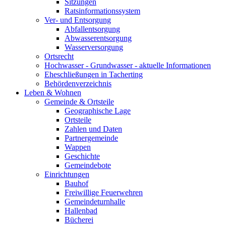
Sitzungen
Ratsinformationssystem
Ver- und Entsorgung
Abfallentsorgung
Abwasserentsorgung
Wasserversorgung
Ortsrecht
Hochwasser - Grundwasser - aktuelle Informationen
Eheschließungen in Tacherting
Behördenverzeichnis
Leben & Wohnen
Gemeinde & Ortsteile
Geographische Lage
Ortsteile
Zahlen und Daten
Partnergemeinde
Wappen
Geschichte
Gemeindebote
Einrichtungen
Bauhof
Freiwillige Feuerwehren
Gemeindeturnhalle
Hallenbad
Bücherei