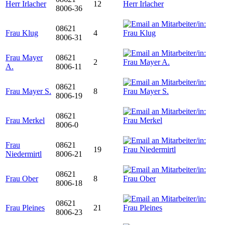
Herr Irlacher
12
8006-36
08621
Frau Klug
4
8006-31
Frau Mayer
08621
2
A.
8006-11
08621
Frau Mayer S.
8
8006-19
08621
Frau Merkel
8006-0
Frau
08621
19
Niedermirtl
8006-21
08621
Frau Ober
8
8006-18
08621
Frau Pleines
21
8006-23