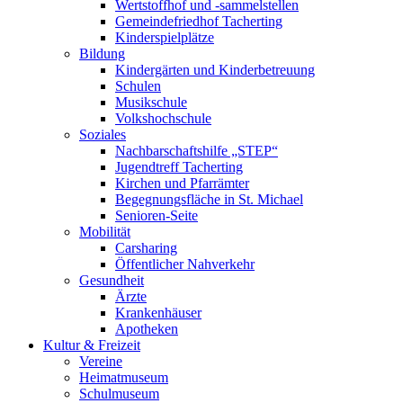
Wertstoffhof und -sammelstellen
Gemeindefriedhof Tacherting
Kinderspielplätze
Bildung
Kindergärten und Kinderbetreuung
Schulen
Musikschule
Volkshochschule
Soziales
Nachbarschaftshilfe „STEP“
Jugendtreff Tacherting
Kirchen und Pfarrämter
Begegnungsfläche in St. Michael
Senioren-Seite
Mobilität
Carsharing
Öffentlicher Nahverkehr
Gesundheit
Ärzte
Krankenhäuser
Apotheken
Kultur & Freizeit
Vereine
Heimatmuseum
Schulmuseum