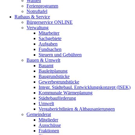
Wahlen
Ferienprogramm
Notruftafel
Rathaus & Service
Bürgerservice ONLINE
Verwaltung
Mitarbeiter
Sachgebiete
Aufgaben
Fundsachen
Steuern und Gebühren
Bauen & Umwelt
Bauamt
Bauleitplanung
Baugrundstücke
Gewerbegrundstücke
Integr. Städtebaul. Entwicklungskonzept (ISEK)
Kommunale Wärmeplanung
Städtebauförderung
Umwelt
Vergaberichtlinien & Altbausanierungen
Gemeinderat
Mitglieder
Ausschüsse
Fraktionen