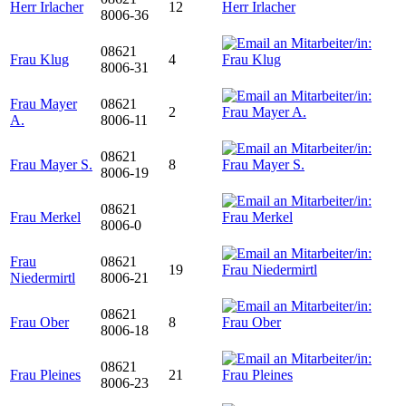
Herr Irlacher
12
8006-36
08621
Frau Klug
4
8006-31
Frau Mayer
08621
2
A.
8006-11
08621
Frau Mayer S.
8
8006-19
08621
Frau Merkel
8006-0
Frau
08621
19
Niedermirtl
8006-21
08621
Frau Ober
8
8006-18
08621
Frau Pleines
21
8006-23