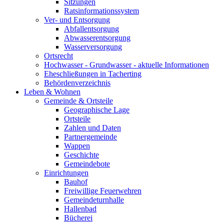
Sitzungen
Ratsinformationssystem
Ver- und Entsorgung
Abfallentsorgung
Abwasserentsorgung
Wasserversorgung
Ortsrecht
Hochwasser - Grundwasser - aktuelle Informationen
Eheschließungen in Tacherting
Behördenverzeichnis
Leben & Wohnen
Gemeinde & Ortsteile
Geographische Lage
Ortsteile
Zahlen und Daten
Partnergemeinde
Wappen
Geschichte
Gemeindebote
Einrichtungen
Bauhof
Freiwillige Feuerwehren
Gemeindeturnhalle
Hallenbad
Bücherei