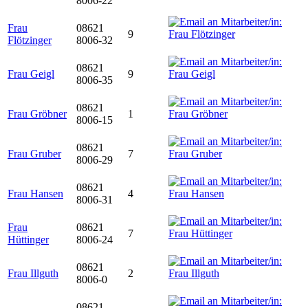
8006-22
Frau
08621
9
Flötzinger
8006-32
08621
Frau Geigl
9
8006-35
08621
Frau Gröbner
1
8006-15
08621
Frau Gruber
7
8006-29
08621
Frau Hansen
4
8006-31
Frau
08621
7
Hüttinger
8006-24
08621
Frau Illguth
2
8006-0
08621