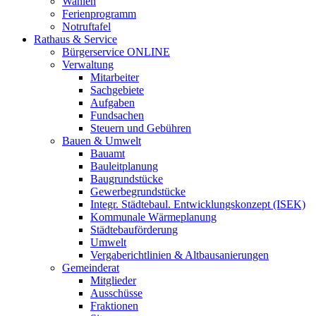
Wahlen
Ferienprogramm
Notruftafel
Rathaus & Service
Bürgerservice ONLINE
Verwaltung
Mitarbeiter
Sachgebiete
Aufgaben
Fundsachen
Steuern und Gebühren
Bauen & Umwelt
Bauamt
Bauleitplanung
Baugrundstücke
Gewerbegrundstücke
Integr. Städtebaul. Entwicklungskonzept (ISEK)
Kommunale Wärmeplanung
Städtebauförderung
Umwelt
Vergaberichtlinien & Altbausanierungen
Gemeinderat
Mitglieder
Ausschüsse
Fraktionen