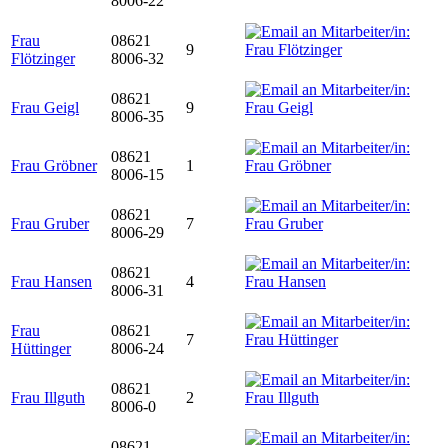
8006-22
Frau
08621
9
Flötzinger
8006-32
08621
Frau Geigl
9
8006-35
08621
Frau Gröbner
1
8006-15
08621
Frau Gruber
7
8006-29
08621
Frau Hansen
4
8006-31
Frau
08621
7
Hüttinger
8006-24
08621
Frau Illguth
2
8006-0
08621