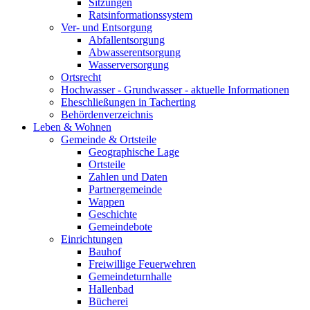
Sitzungen
Ratsinformationssystem
Ver- und Entsorgung
Abfallentsorgung
Abwasserentsorgung
Wasserversorgung
Ortsrecht
Hochwasser - Grundwasser - aktuelle Informationen
Eheschließungen in Tacherting
Behördenverzeichnis
Leben & Wohnen
Gemeinde & Ortsteile
Geographische Lage
Ortsteile
Zahlen und Daten
Partnergemeinde
Wappen
Geschichte
Gemeindebote
Einrichtungen
Bauhof
Freiwillige Feuerwehren
Gemeindeturnhalle
Hallenbad
Bücherei