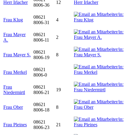
Herr Irlacher
12
8006-36
08621
Frau Klug
4
8006-31
Frau Mayer
08621
2
A.
8006-11
08621
Frau Mayer S.
8
8006-19
08621
Frau Merkel
8006-0
Frau
08621
19
Niedermirtl
8006-21
08621
Frau Ober
8
8006-18
08621
Frau Pleines
21
8006-23