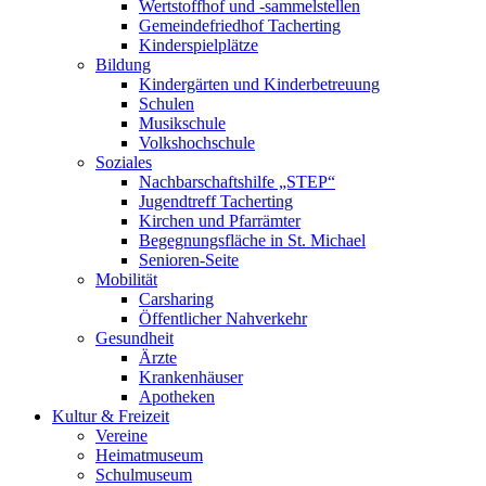
Wertstoffhof und -sammelstellen
Gemeindefriedhof Tacherting
Kinderspielplätze
Bildung
Kindergärten und Kinderbetreuung
Schulen
Musikschule
Volkshochschule
Soziales
Nachbarschaftshilfe „STEP“
Jugendtreff Tacherting
Kirchen und Pfarrämter
Begegnungsfläche in St. Michael
Senioren-Seite
Mobilität
Carsharing
Öffentlicher Nahverkehr
Gesundheit
Ärzte
Krankenhäuser
Apotheken
Kultur & Freizeit
Vereine
Heimatmuseum
Schulmuseum