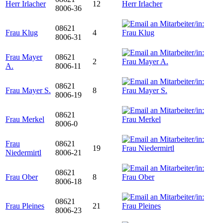
Herr Irlacher
12
8006-36
08621
Frau Klug
4
8006-31
Frau Mayer
08621
2
A.
8006-11
08621
Frau Mayer S.
8
8006-19
08621
Frau Merkel
8006-0
Frau
08621
19
Niedermirtl
8006-21
08621
Frau Ober
8
8006-18
08621
Frau Pleines
21
8006-23