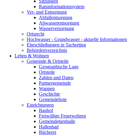
Sitzungen
Ratsinformationssystem
Ver- und Entsorgung
Abfallentsorgung
Abwasserentsorgung
Wasserversorgung
Ortsrecht
Hochwasser - Grundwasser - aktuelle Informationen
Eheschließungen in Tacherting
Behördenverzeichnis
Leben & Wohnen
Gemeinde & Ortsteile
Geographische Lage
Ortsteile
Zahlen und Daten
Partnergemeinde
Wappen
Geschichte
Gemeindebote
Einrichtungen
Bauhof
Freiwillige Feuerwehren
Gemeindeturnhalle
Hallenbad
Bücherei