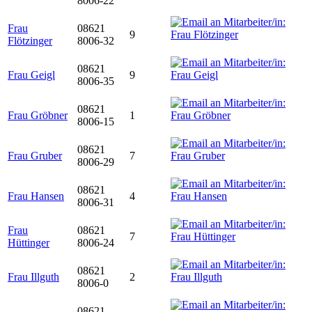
8006-22
Frau
08621
9
Flötzinger
8006-32
08621
Frau Geigl
9
8006-35
08621
Frau Gröbner
1
8006-15
08621
Frau Gruber
7
8006-29
08621
Frau Hansen
4
8006-31
Frau
08621
7
Hüttinger
8006-24
08621
Frau Illguth
2
8006-0
08621