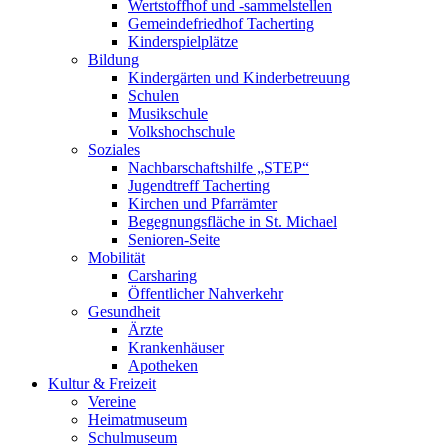
Wertstoffhof und -sammelstellen
Gemeindefriedhof Tacherting
Kinderspielplätze
Bildung
Kindergärten und Kinderbetreuung
Schulen
Musikschule
Volkshochschule
Soziales
Nachbarschaftshilfe „STEP“
Jugendtreff Tacherting
Kirchen und Pfarrämter
Begegnungsfläche in St. Michael
Senioren-Seite
Mobilität
Carsharing
Öffentlicher Nahverkehr
Gesundheit
Ärzte
Krankenhäuser
Apotheken
Kultur & Freizeit
Vereine
Heimatmuseum
Schulmuseum