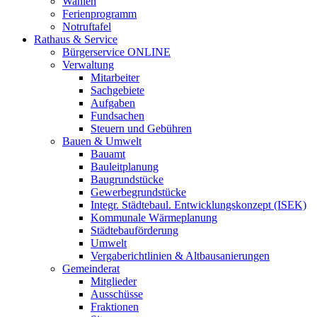
Wahlen
Ferienprogramm
Notruftafel
Rathaus & Service
Bürgerservice ONLINE
Verwaltung
Mitarbeiter
Sachgebiete
Aufgaben
Fundsachen
Steuern und Gebühren
Bauen & Umwelt
Bauamt
Bauleitplanung
Baugrundstücke
Gewerbegrundstücke
Integr. Städtebaul. Entwicklungskonzept (ISEK)
Kommunale Wärmeplanung
Städtebauförderung
Umwelt
Vergaberichtlinien & Altbausanierungen
Gemeinderat
Mitglieder
Ausschüsse
Fraktionen