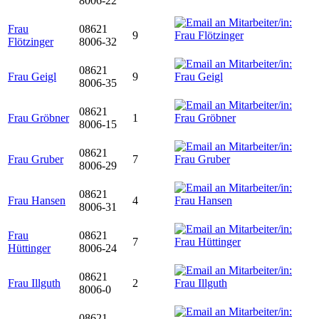
8006-22
Frau
08621
9
Flötzinger
8006-32
08621
Frau Geigl
9
8006-35
08621
Frau Gröbner
1
8006-15
08621
Frau Gruber
7
8006-29
08621
Frau Hansen
4
8006-31
Frau
08621
7
Hüttinger
8006-24
08621
Frau Illguth
2
8006-0
08621