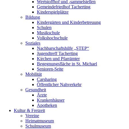
Wertstoffhof und -sammelstellen
Gemeindefriedhof Tacherting
Kinderspielplätze
Bildung
Kindergärten und Kinderbetreuung
Schulen
Musikschule
Volkshochschule
Soziales
Nachbarschaftshilfe „STEP“
Jugendtreff Tacherting
Kirchen und Pfarrämter
Begegnungsfläche in St. Michael
Senioren-Seite
Mobilität
Carsharing
Öffentlicher Nahverkehr
Gesundheit
Ärzte
Krankenhäuser
Apotheken
Kultur & Freizeit
Vereine
Heimatmuseum
Schulmuseum