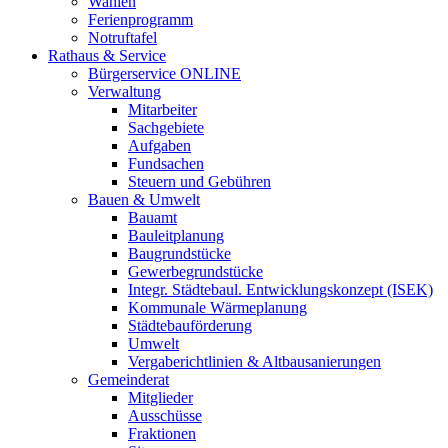
Wahlen
Ferienprogramm
Notruftafel
Rathaus & Service
Bürgerservice ONLINE
Verwaltung
Mitarbeiter
Sachgebiete
Aufgaben
Fundsachen
Steuern und Gebühren
Bauen & Umwelt
Bauamt
Bauleitplanung
Baugrundstücke
Gewerbegrundstücke
Integr. Städtebaul. Entwicklungskonzept (ISEK)
Kommunale Wärmeplanung
Städtebauförderung
Umwelt
Vergaberichtlinien & Altbausanierungen
Gemeinderat
Mitglieder
Ausschüsse
Fraktionen