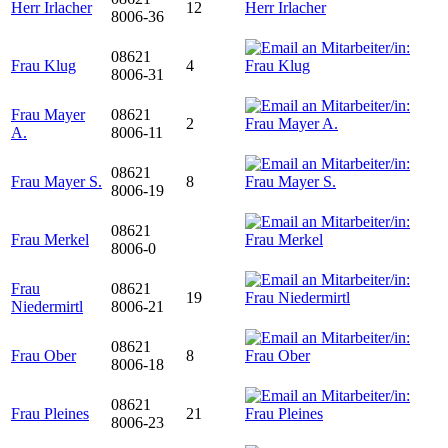
Herr Irlacher
12
8006-36
08621
Frau Klug
4
8006-31
Frau Mayer
08621
2
A.
8006-11
08621
Frau Mayer S.
8
8006-19
08621
Frau Merkel
8006-0
Frau
08621
19
Niedermirtl
8006-21
08621
Frau Ober
8
8006-18
08621
Frau Pleines
21
8006-23