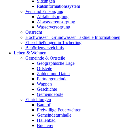
Sitzungen
Ratsinformationssystem
Ver- und Entsorgung
Abfallentsorgung
Abwasserentsorgung
Wasserversorgung
Ortsrecht
Hochwasser - Grundwasser - aktuelle Informationen
Eheschließungen in Tacherting
Behördenverzeichnis
Leben & Wohnen
Gemeinde & Ortsteile
Geographische Lage
Ortsteile
Zahlen und Daten
Partnergemeinde
Wappen
Geschichte
Gemeindebote
Einrichtungen
Bauhof
Freiwillige Feuerwehren
Gemeindeturnhalle
Hallenbad
Bücherei