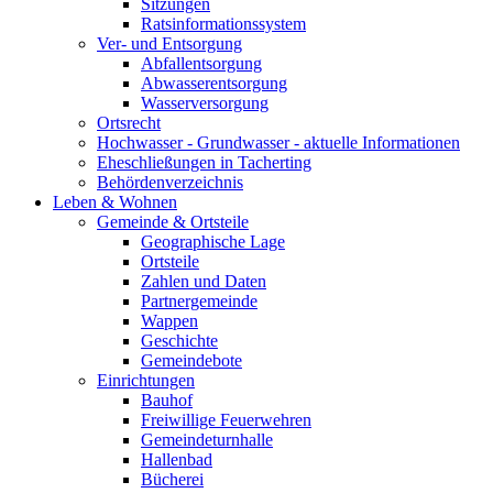
Sitzungen
Ratsinformationssystem
Ver- und Entsorgung
Abfallentsorgung
Abwasserentsorgung
Wasserversorgung
Ortsrecht
Hochwasser - Grundwasser - aktuelle Informationen
Eheschließungen in Tacherting
Behördenverzeichnis
Leben & Wohnen
Gemeinde & Ortsteile
Geographische Lage
Ortsteile
Zahlen und Daten
Partnergemeinde
Wappen
Geschichte
Gemeindebote
Einrichtungen
Bauhof
Freiwillige Feuerwehren
Gemeindeturnhalle
Hallenbad
Bücherei