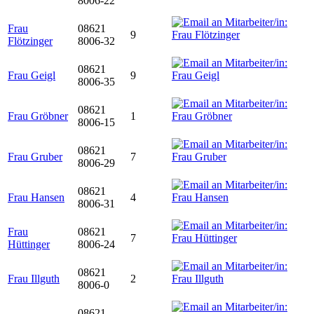
8006-22
Frau
08621
9
Flötzinger
8006-32
08621
Frau Geigl
9
8006-35
08621
Frau Gröbner
1
8006-15
08621
Frau Gruber
7
8006-29
08621
Frau Hansen
4
8006-31
Frau
08621
7
Hüttinger
8006-24
08621
Frau Illguth
2
8006-0
08621