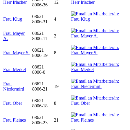
Herr Irlacher
12
8006-36
08621
Frau Klug
4
8006-31
Frau Mayer
08621
2
A.
8006-11
08621
Frau Mayer S.
8
8006-19
08621
Frau Merkel
8006-0
Frau
08621
19
Niedermirtl
8006-21
08621
Frau Ober
8
8006-18
08621
Frau Pleines
21
8006-23