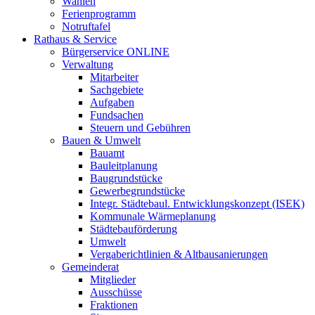
Wahlen
Ferienprogramm
Notruftafel
Rathaus & Service
Bürgerservice ONLINE
Verwaltung
Mitarbeiter
Sachgebiete
Aufgaben
Fundsachen
Steuern und Gebühren
Bauen & Umwelt
Bauamt
Bauleitplanung
Baugrundstücke
Gewerbegrundstücke
Integr. Städtebaul. Entwicklungskonzept (ISEK)
Kommunale Wärmeplanung
Städtebauförderung
Umwelt
Vergaberichtlinien & Altbausanierungen
Gemeinderat
Mitglieder
Ausschüsse
Fraktionen