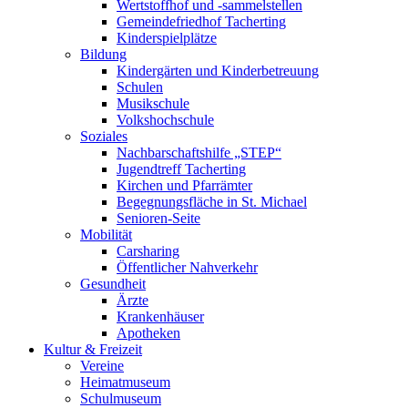
Wertstoffhof und -sammelstellen
Gemeindefriedhof Tacherting
Kinderspielplätze
Bildung
Kindergärten und Kinderbetreuung
Schulen
Musikschule
Volkshochschule
Soziales
Nachbarschaftshilfe „STEP“
Jugendtreff Tacherting
Kirchen und Pfarrämter
Begegnungsfläche in St. Michael
Senioren-Seite
Mobilität
Carsharing
Öffentlicher Nahverkehr
Gesundheit
Ärzte
Krankenhäuser
Apotheken
Kultur & Freizeit
Vereine
Heimatmuseum
Schulmuseum