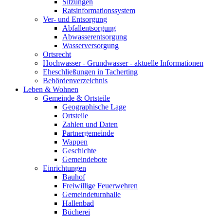
Sitzungen
Ratsinformationssystem
Ver- und Entsorgung
Abfallentsorgung
Abwasserentsorgung
Wasserversorgung
Ortsrecht
Hochwasser - Grundwasser - aktuelle Informationen
Eheschließungen in Tacherting
Behördenverzeichnis
Leben & Wohnen
Gemeinde & Ortsteile
Geographische Lage
Ortsteile
Zahlen und Daten
Partnergemeinde
Wappen
Geschichte
Gemeindebote
Einrichtungen
Bauhof
Freiwillige Feuerwehren
Gemeindeturnhalle
Hallenbad
Bücherei