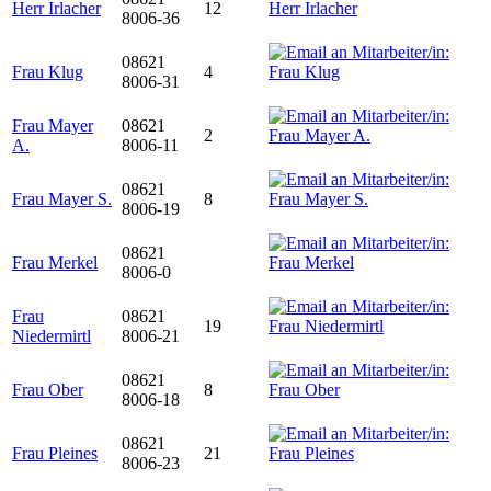
Herr Irlacher
12
8006-36
08621
Frau Klug
4
8006-31
Frau Mayer
08621
2
A.
8006-11
08621
Frau Mayer S.
8
8006-19
08621
Frau Merkel
8006-0
Frau
08621
19
Niedermirtl
8006-21
08621
Frau Ober
8
8006-18
08621
Frau Pleines
21
8006-23