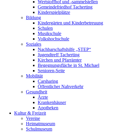
Wertstoffhof und -sammelstellen
Gemeindefriedhof Tacherting
Kinderspielplätze
Bildung
Kindergärten und Kinderbetreuung
Schulen
Musikschule
Volkshochschule
Soziales
Nachbarschaftshilfe „STEP“
Jugendtreff Tacherting
Kirchen und Pfarrämter
Begegnungsfläche in St. Michael
Senioren-Seite
Mobilität
Carsharing
Öffentlicher Nahverkehr
Gesundheit
Ärzte
Krankenhäuser
Apotheken
Kultur & Freizeit
Vereine
Heimatmuseum
Schulmuseum