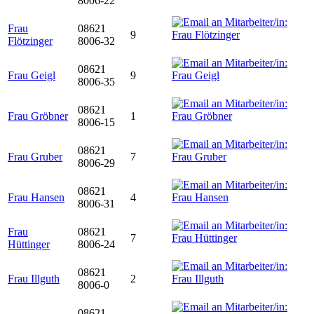
8006-22
Frau
08621
9
Flötzinger
8006-32
08621
Frau Geigl
9
8006-35
08621
Frau Gröbner
1
8006-15
08621
Frau Gruber
7
8006-29
08621
Frau Hansen
4
8006-31
Frau
08621
7
Hüttinger
8006-24
08621
Frau Illguth
2
8006-0
08621