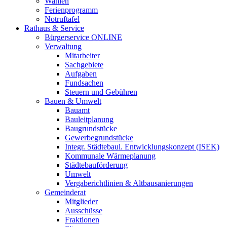
Wahlen
Ferienprogramm
Notruftafel
Rathaus & Service
Bürgerservice ONLINE
Verwaltung
Mitarbeiter
Sachgebiete
Aufgaben
Fundsachen
Steuern und Gebühren
Bauen & Umwelt
Bauamt
Bauleitplanung
Baugrundstücke
Gewerbegrundstücke
Integr. Städtebaul. Entwicklungskonzept (ISEK)
Kommunale Wärmeplanung
Städtebauförderung
Umwelt
Vergaberichtlinien & Altbausanierungen
Gemeinderat
Mitglieder
Ausschüsse
Fraktionen