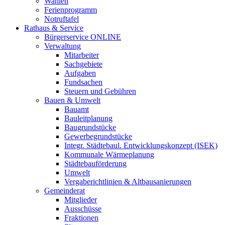
Wahlen
Ferienprogramm
Notruftafel
Rathaus & Service
Bürgerservice ONLINE
Verwaltung
Mitarbeiter
Sachgebiete
Aufgaben
Fundsachen
Steuern und Gebühren
Bauen & Umwelt
Bauamt
Bauleitplanung
Baugrundstücke
Gewerbegrundstücke
Integr. Städtebaul. Entwicklungskonzept (ISEK)
Kommunale Wärmeplanung
Städtebauförderung
Umwelt
Vergaberichtlinien & Altbausanierungen
Gemeinderat
Mitglieder
Ausschüsse
Fraktionen