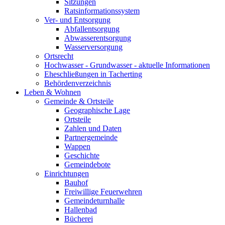
Sitzungen
Ratsinformationssystem
Ver- und Entsorgung
Abfallentsorgung
Abwasserentsorgung
Wasserversorgung
Ortsrecht
Hochwasser - Grundwasser - aktuelle Informationen
Eheschließungen in Tacherting
Behördenverzeichnis
Leben & Wohnen
Gemeinde & Ortsteile
Geographische Lage
Ortsteile
Zahlen und Daten
Partnergemeinde
Wappen
Geschichte
Gemeindebote
Einrichtungen
Bauhof
Freiwillige Feuerwehren
Gemeindeturnhalle
Hallenbad
Bücherei