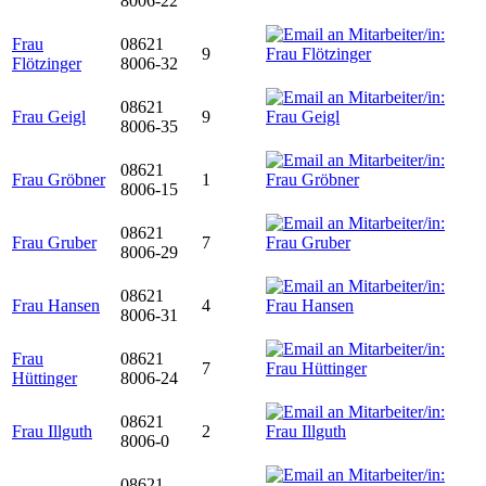
8006-22
Frau
08621
9
Flötzinger
8006-32
08621
Frau Geigl
9
8006-35
08621
Frau Gröbner
1
8006-15
08621
Frau Gruber
7
8006-29
08621
Frau Hansen
4
8006-31
Frau
08621
7
Hüttinger
8006-24
08621
Frau Illguth
2
8006-0
08621