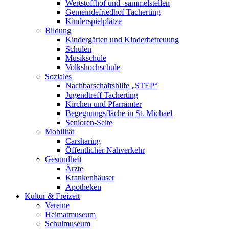
Wertstoffhof und -sammelstellen
Gemeindefriedhof Tacherting
Kinderspielplätze
Bildung
Kindergärten und Kinderbetreuung
Schulen
Musikschule
Volkshochschule
Soziales
Nachbarschaftshilfe „STEP“
Jugendtreff Tacherting
Kirchen und Pfarrämter
Begegnungsfläche in St. Michael
Senioren-Seite
Mobilität
Carsharing
Öffentlicher Nahverkehr
Gesundheit
Ärzte
Krankenhäuser
Apotheken
Kultur & Freizeit
Vereine
Heimatmuseum
Schulmuseum