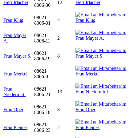
Herr Irlacher
12
8006-36
08621
Frau Klug
4
8006-31
Frau Mayer
08621
2
A.
8006-11
08621
Frau Mayer S.
8
8006-19
08621
Frau Merkel
8006-0
Frau
08621
19
Niedermirtl
8006-21
08621
Frau Ober
8
8006-18
08621
Frau Pleines
21
8006-23