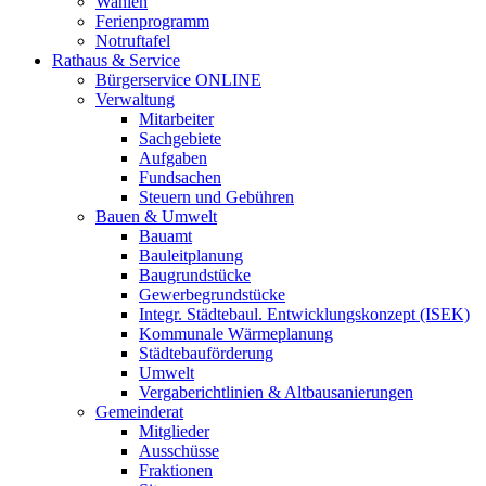
Wahlen
Ferienprogramm
Notruftafel
Rathaus & Service
Bürgerservice ONLINE
Verwaltung
Mitarbeiter
Sachgebiete
Aufgaben
Fundsachen
Steuern und Gebühren
Bauen & Umwelt
Bauamt
Bauleitplanung
Baugrundstücke
Gewerbegrundstücke
Integr. Städtebaul. Entwicklungskonzept (ISEK)
Kommunale Wärmeplanung
Städtebauförderung
Umwelt
Vergaberichtlinien & Altbausanierungen
Gemeinderat
Mitglieder
Ausschüsse
Fraktionen