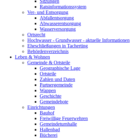
Sitzungen
Ratsinformationssystem
Ver- und Entsorgung
Abfallentsorgung
Abwasserentsorgung
Wasserversorgung
Ortsrecht
Hochwasser - Grundwasser - aktuelle Informationen
Eheschließungen in Tacherting
Behördenverzeichnis
Leben & Wohnen
Gemeinde & Ortsteile
Geographische Lage
Ortsteile
Zahlen und Daten
Partnergemeinde
Wappen
Geschichte
Gemeindebote
Einrichtungen
Bauhof
Freiwillige Feuerwehren
Gemeindeturnhalle
Hallenbad
Bücherei