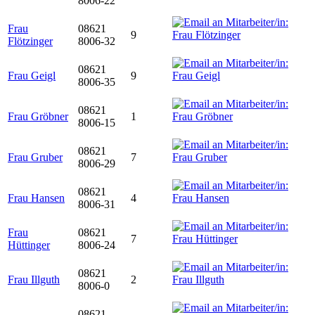
8006-22
Frau
08621
9
Flötzinger
8006-32
08621
Frau Geigl
9
8006-35
08621
Frau Gröbner
1
8006-15
08621
Frau Gruber
7
8006-29
08621
Frau Hansen
4
8006-31
Frau
08621
7
Hüttinger
8006-24
08621
Frau Illguth
2
8006-0
08621