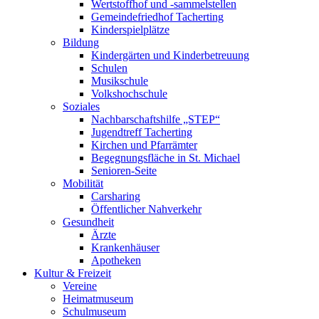
Wertstoffhof und -sammelstellen
Gemeindefriedhof Tacherting
Kinderspielplätze
Bildung
Kindergärten und Kinderbetreuung
Schulen
Musikschule
Volkshochschule
Soziales
Nachbarschaftshilfe „STEP“
Jugendtreff Tacherting
Kirchen und Pfarrämter
Begegnungsfläche in St. Michael
Senioren-Seite
Mobilität
Carsharing
Öffentlicher Nahverkehr
Gesundheit
Ärzte
Krankenhäuser
Apotheken
Kultur & Freizeit
Vereine
Heimatmuseum
Schulmuseum