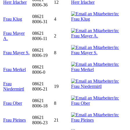
Herr Irlacher
12
8006-36
08621
Frau Klug
4
8006-31
Frau Mayer
08621
2
A.
8006-11
08621
Frau Mayer S.
8
8006-19
08621
Frau Merkel
8006-0
Frau
08621
19
Niedermirtl
8006-21
08621
Frau Ober
8
8006-18
08621
Frau Pleines
21
8006-23