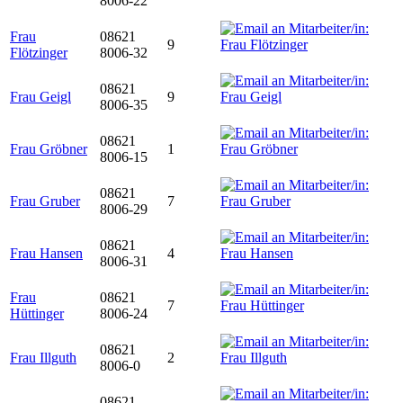
8006-22
Frau
08621
9
Flötzinger
8006-32
08621
Frau Geigl
9
8006-35
08621
Frau Gröbner
1
8006-15
08621
Frau Gruber
7
8006-29
08621
Frau Hansen
4
8006-31
Frau
08621
7
Hüttinger
8006-24
08621
Frau Illguth
2
8006-0
08621