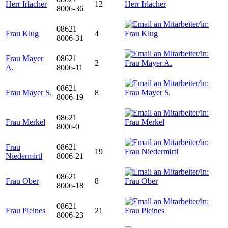
Herr Irlacher
12
8006-36
08621
Frau Klug
4
8006-31
Frau Mayer
08621
2
A.
8006-11
08621
Frau Mayer S.
8
8006-19
08621
Frau Merkel
8006-0
Frau
08621
19
Niedermirtl
8006-21
08621
Frau Ober
8
8006-18
08621
Frau Pleines
21
8006-23