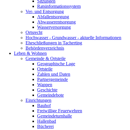
Sitzungen
Ratsinformationssystem
Ver- und Entsorgung
Abfallentsorgung
Abwasserentsorgung
Wasserversorgung
Ortsrecht
Hochwasser - Grundwasser - aktuelle Informationen
Eheschließungen in Tacherting
Behördenverzeichnis
Leben & Wohnen
Gemeinde & Ortsteile
Geographische Lage
Ortsteile
Zahlen und Daten
Partnergemeinde
Wappen
Geschichte
Gemeindebote
Einrichtungen
Bauhof
Freiwillige Feuerwehren
Gemeindeturnhalle
Hallenbad
Bücherei