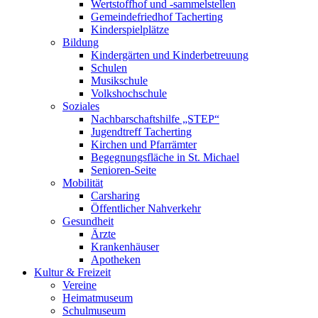
Wertstoffhof und -sammelstellen
Gemeindefriedhof Tacherting
Kinderspielplätze
Bildung
Kindergärten und Kinderbetreuung
Schulen
Musikschule
Volkshochschule
Soziales
Nachbarschaftshilfe „STEP“
Jugendtreff Tacherting
Kirchen und Pfarrämter
Begegnungsfläche in St. Michael
Senioren-Seite
Mobilität
Carsharing
Öffentlicher Nahverkehr
Gesundheit
Ärzte
Krankenhäuser
Apotheken
Kultur & Freizeit
Vereine
Heimatmuseum
Schulmuseum