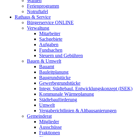
Wahlen
Ferienprogramm
Notruftafel
Rathaus & Service
Bürgerservice ONLINE
Verwaltung
Mitarbeiter
Sachgebiete
Aufgaben
Fundsachen
Steuern und Gebühren
Bauen & Umwelt
Bauamt
Bauleitplanung
Baugrundstücke
Gewerbegrundstücke
Integr. Städtebaul. Entwicklungskonzept (ISEK)
Kommunale Wärmeplanung
Städtebauförderung
Umwelt
Vergaberichtlinien & Altbausanierungen
Gemeinderat
Mitglieder
Ausschüsse
Fraktionen