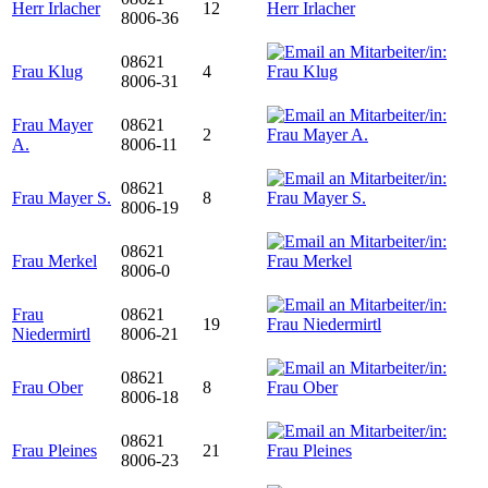
Herr Irlacher
12
8006-36
08621
Frau Klug
4
8006-31
Frau Mayer
08621
2
A.
8006-11
08621
Frau Mayer S.
8
8006-19
08621
Frau Merkel
8006-0
Frau
08621
19
Niedermirtl
8006-21
08621
Frau Ober
8
8006-18
08621
Frau Pleines
21
8006-23