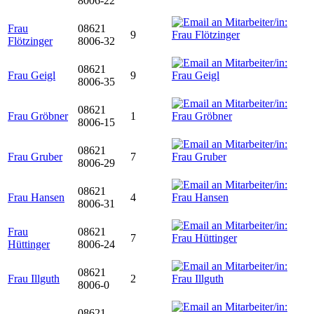
8006-22
Frau
08621
9
Flötzinger
8006-32
08621
Frau Geigl
9
8006-35
08621
Frau Gröbner
1
8006-15
08621
Frau Gruber
7
8006-29
08621
Frau Hansen
4
8006-31
Frau
08621
7
Hüttinger
8006-24
08621
Frau Illguth
2
8006-0
08621