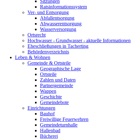
Sitzungen
Ratsinformationssystem
Ver- und Entsorgung
Abfallentsorgung
Abwasserentsorgung
Wasserversorgung
Ortsrecht
Hochwasser - Grundwasser - aktuelle Informationen
Eheschließungen in Tacherting
Behördenverzeichnis
Leben & Wohnen
Gemeinde & Ortsteile
Geographische Lage
Ortsteile
Zahlen und Daten
Partnergemeinde
Wappen
Geschichte
Gemeindebote
Einrichtungen
Bauhof
Freiwillige Feuerwehren
Gemeindeturnhalle
Hallenbad
Bücherei