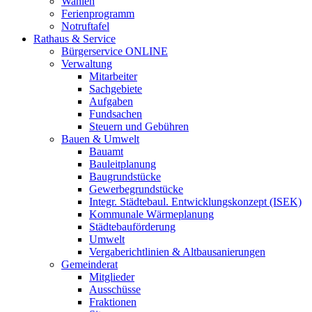
Wahlen
Ferienprogramm
Notruftafel
Rathaus & Service
Bürgerservice ONLINE
Verwaltung
Mitarbeiter
Sachgebiete
Aufgaben
Fundsachen
Steuern und Gebühren
Bauen & Umwelt
Bauamt
Bauleitplanung
Baugrundstücke
Gewerbegrundstücke
Integr. Städtebaul. Entwicklungskonzept (ISEK)
Kommunale Wärmeplanung
Städtebauförderung
Umwelt
Vergaberichtlinien & Altbausanierungen
Gemeinderat
Mitglieder
Ausschüsse
Fraktionen