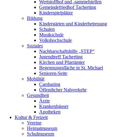
Wertstoffhof und -sammelstellen
Gemeindefriedhof Tacherting
Kinderspielplätze
Bildung
Kindergärten und Kinderbetreuung
Schulen
Musikschule
Volkshochschule
Soziales
Nachbarschaftshilfe „STEP“
Jugendtreff Tacherting
Kirchen und Pfarrämter
Begegnungsfläche in St. Michael
Senioren-Seite
Mobilität
Carsharing
Öffentlicher Nahverkehr
Gesundheit
Ärzte
Krankenhäuser
Apotheken
Kultur & Freizeit
Vereine
Heimatmuseum
Schulmuseum