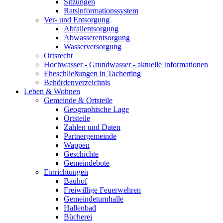
Sitzungen
Ratsinformationssystem
Ver- und Entsorgung
Abfallentsorgung
Abwasserentsorgung
Wasserversorgung
Ortsrecht
Hochwasser - Grundwasser - aktuelle Informationen
Eheschließungen in Tacherting
Behördenverzeichnis
Leben & Wohnen
Gemeinde & Ortsteile
Geographische Lage
Ortsteile
Zahlen und Daten
Partnergemeinde
Wappen
Geschichte
Gemeindebote
Einrichtungen
Bauhof
Freiwillige Feuerwehren
Gemeindeturnhalle
Hallenbad
Bücherei