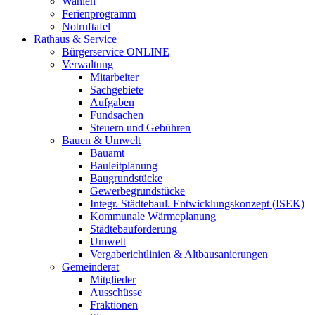
Wahlen
Ferienprogramm
Notruftafel
Rathaus & Service
Bürgerservice ONLINE
Verwaltung
Mitarbeiter
Sachgebiete
Aufgaben
Fundsachen
Steuern und Gebühren
Bauen & Umwelt
Bauamt
Bauleitplanung
Baugrundstücke
Gewerbegrundstücke
Integr. Städtebaul. Entwicklungskonzept (ISEK)
Kommunale Wärmeplanung
Städtebauförderung
Umwelt
Vergaberichtlinien & Altbausanierungen
Gemeinderat
Mitglieder
Ausschüsse
Fraktionen