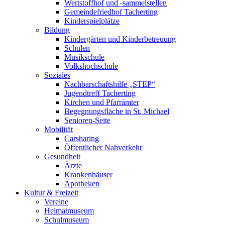
Wertstoffhof und -sammelstellen
Gemeindefriedhof Tacherting
Kinderspielplätze
Bildung
Kindergärten und Kinderbetreuung
Schulen
Musikschule
Volkshochschule
Soziales
Nachbarschaftshilfe „STEP“
Jugendtreff Tacherting
Kirchen und Pfarrämter
Begegnungsfläche in St. Michael
Senioren-Seite
Mobilität
Carsharing
Öffentlicher Nahverkehr
Gesundheit
Ärzte
Krankenhäuser
Apotheken
Kultur & Freizeit
Vereine
Heimatmuseum
Schulmuseum