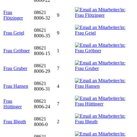
8006-22
Frau
08621
9
Flötzinger
8006-32
08621
Frau Geigl
9
8006-35
08621
Frau Gröbner
1
8006-15
08621
Frau Gruber
7
8006-29
08621
Frau Hansen
4
8006-31
Frau
08621
7
Hüttinger
8006-24
08621
Frau Illguth
2
8006-0
08621