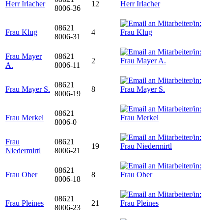
Herr Irlacher
12
8006-36
08621
Frau Klug
4
8006-31
Frau Mayer
08621
2
A.
8006-11
08621
Frau Mayer S.
8
8006-19
08621
Frau Merkel
8006-0
Frau
08621
19
Niedermirtl
8006-21
08621
Frau Ober
8
8006-18
08621
Frau Pleines
21
8006-23