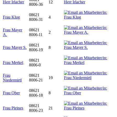
Herr Irlacher
12
8006-36
08621
Frau Klug
4
8006-31
Frau Mayer
08621
2
A.
8006-11
08621
Frau Mayer S.
8
8006-19
08621
Frau Merkel
8006-0
Frau
08621
19
Niedermirtl
8006-21
08621
Frau Ober
8
8006-18
08621
Frau Pleines
21
8006-23