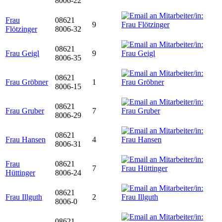
8006-22
Frau
08621
9
Flötzinger
8006-32
08621
Frau Geigl
9
8006-35
08621
Frau Gröbner
1
8006-15
08621
Frau Gruber
7
8006-29
08621
Frau Hansen
4
8006-31
Frau
08621
7
Hüttinger
8006-24
08621
Frau Illguth
2
8006-0
08621