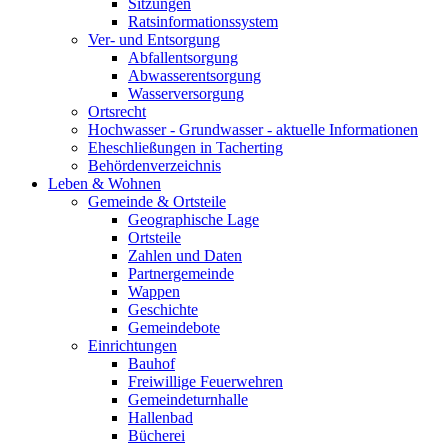
Sitzungen
Ratsinformationssystem
Ver- und Entsorgung
Abfallentsorgung
Abwasserentsorgung
Wasserversorgung
Ortsrecht
Hochwasser - Grundwasser - aktuelle Informationen
Eheschließungen in Tacherting
Behördenverzeichnis
Leben & Wohnen
Gemeinde & Ortsteile
Geographische Lage
Ortsteile
Zahlen und Daten
Partnergemeinde
Wappen
Geschichte
Gemeindebote
Einrichtungen
Bauhof
Freiwillige Feuerwehren
Gemeindeturnhalle
Hallenbad
Bücherei