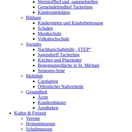
Wertstoffhof und -sammelstellen
Gemeindefriedhof Tacherting
Kinderspielplätze
Bildung
Kindergärten und Kinderbetreuung
Schulen
Musikschule
Volkshochschule
Soziales
Nachbarschaftshilfe „STEP“
Jugendtreff Tacherting
Kirchen und Pfarrämter
Begegnungsfläche in St. Michael
Senioren-Seite
Mobilität
Carsharing
Öffentlicher Nahverkehr
Gesundheit
Ärzte
Krankenhäuser
Apotheken
Kultur & Freizeit
Vereine
Heimatmuseum
Schulmuseum