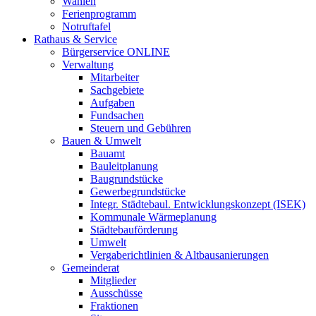
Wahlen
Ferienprogramm
Notruftafel
Rathaus & Service
Bürgerservice ONLINE
Verwaltung
Mitarbeiter
Sachgebiete
Aufgaben
Fundsachen
Steuern und Gebühren
Bauen & Umwelt
Bauamt
Bauleitplanung
Baugrundstücke
Gewerbegrundstücke
Integr. Städtebaul. Entwicklungskonzept (ISEK)
Kommunale Wärmeplanung
Städtebauförderung
Umwelt
Vergaberichtlinien & Altbausanierungen
Gemeinderat
Mitglieder
Ausschüsse
Fraktionen